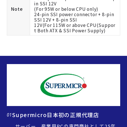
in SSI 12V
Note
(For 95W or below CPU only)
24-pin SSI power connector + 8-pin
SSI 12V + 8-pin SSI
12V(For 115W or above CPU(Suppor
t Both ATX & SSI Power Supply)
Supermicro日本初の正規代理店
01
サーバー、産業用PCの専門商社として25年