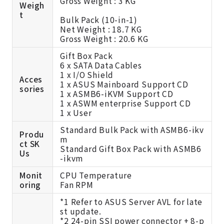
Gross Weight : 3 KG
Weigh
t
Bulk Pack (10-in-1)
Net Weight : 18.7 KG
Gross Weight : 20.6 KG
Gift Box Pack
6 x SATA Data Cables
1 x I/O Shield
Acces
1 x ASUS Mainboard Support CD
sories
1 x ASMB6-iKVM Support CD
1 x ASWM enterprise Support CD
1 x User
Standard Bulk Pack with ASMB6-ikv
Produ
m
ct SK
Standard Gift Box Pack with ASMB6
Us
-ikvm
Monit
CPU Temperature
oring
Fan RPM
*1 Refer to ASUS Server AVL for late
st update.
*2 24-pin SSI power connector + 8-p