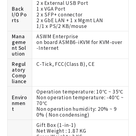
2 x External USB Port
Back
1 x VGA Port
I/O Po
2 x SFP+ connector
rts
2 x GbE LAN + 1 x Mgmt LAN
1/1 x PS/2 KB/mouse
Mana
ASWM Enterprise
geme
on board ASMB6-iKVM for KVM-over
nt Sol
-Internet
ution
Regul
C-Tick, FCC(Class B), CE
atory
Comp
liance
Operation temperature: 10℃ ~ 35℃
Enviro
Non operation temperature: -40℃ ~
nmen
70℃
t
Non operation humidity: 20% ~ 9
0% ( Non condensing)
Gift Box (1-in-1)
Net Weight : 1.87 KG