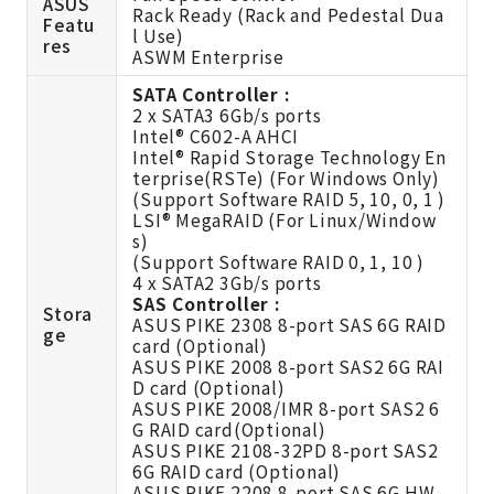
ASUS
Rack Ready (Rack and Pedestal Dua
Featu
l Use)
res
ASWM Enterprise
SATA Controller :
2 x SATA3 6Gb/s ports
Intel® C602-A AHCI
Intel® Rapid Storage Technology En
terprise(RSTe) (For Windows Only)
(Support Software RAID 5, 10, 0, 1 )
LSI® MegaRAID (For Linux/Window
s)
(Support Software RAID 0, 1, 10 )
4 x SATA2 3Gb/s ports
SAS Controller :
Stora
ASUS PIKE 2308 8-port SAS 6G RAID
ge
card (Optional)
ASUS PIKE 2008 8-port SAS2 6G RAI
D card (Optional)
ASUS PIKE 2008/IMR 8-port SAS2 6
G RAID card(Optional)
ASUS PIKE 2108-32PD 8-port SAS2
6G RAID card (Optional)
ASUS PIKE 2208 8-port SAS 6G HW