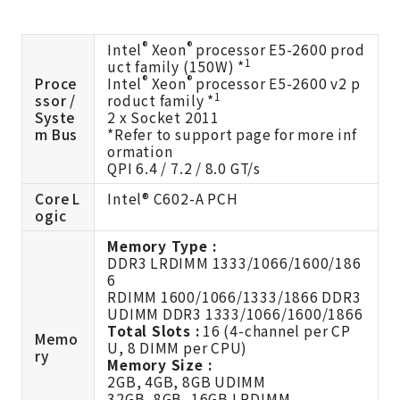
®
®
Intel
Xeon
processor E5-2600 prod
1
uct family (150W) *
®
®
Proce
Intel
Xeon
processor E5-2600 v2 p
1
ssor /
roduct family *
Syste
2 x Socket 2011
m Bus
*Refer to support page for more inf
ormation
QPI 6.4 / 7.2 / 8.0 GT/s
Core L
Intel® C602-A PCH
ogic
Memory Type :
DDR3 LRDIMM 1333/1066/1600/186
6
RDIMM 1600/1066/1333/1866 DDR3
UDIMM DDR3 1333/1066/1600/1866
Total Slots :
16 (4-channel per CP
Memo
U, 8 DIMM per CPU)
ry
Memory Size :
2GB, 4GB, 8GB UDIMM
32GB, 8GB, 16GB LRDIMM