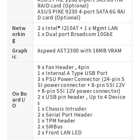
RAID card (Optional)
ASUS PIKE 9230 4-port SATA 6G RAI
D card (Optional)
Netw
2 x Intel® I210AT + 1 x Mgmt LAN
orkin
1 x Dual port Broadcom 10GbE
g
Graph
Aspeed AST2300 with 16MB VRAM
ic
9 x Fan Header , 4pin
1 x Internal A Type USB Port
3 x PSU Power Connector (24-pin S
SI power connector + 8-pin SSI 12V
+ 8-pin SSI 12V power connector)
On Bo
2 x USB pin header , Up to 4 Device
ard I/
s
O
1 x Chassis Intruder
2 x Serial Port Header
1 x TPM header
2 x SMBus
2 x Front LAN LED