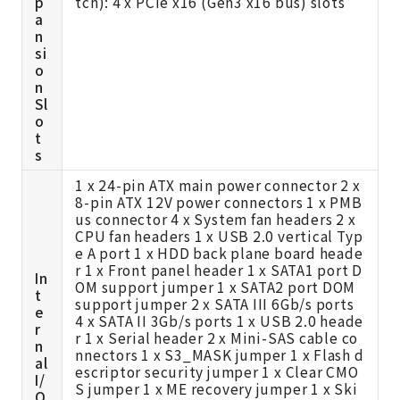
p
tch): 4 x PCIe x16 (Gen3 x16 bus) slots
a
n
si
o
n
Sl
o
t
s
1 x 24-pin ATX main power connector 2 x
8-pin ATX 12V power connectors 1 x PMB
us connector 4 x System fan headers 2 x
CPU fan headers 1 x USB 2.0 vertical Typ
e A port 1 x HDD back plane board heade
r 1 x Front panel header 1 x SATA1 port D
In
OM support jumper 1 x SATA2 port DOM
t
support jumper 2 x SATA III 6Gb/s ports
e
4 x SATA II 3Gb/s ports 1 x USB 2.0 heade
r
r 1 x Serial header 2 x Mini-SAS cable co
n
nnectors 1 x S3_MASK jumper 1 x Flash d
al
escriptor security jumper 1 x Clear CMO
I/
S jumper 1 x ME recovery jumper 1 x Ski
O