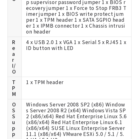
p supervisor password jumper 1 x BIOS r
ecovery jumper 1 x Force to Stop FRB3 T
imer jumper 1 x BIOS write protect jum
per 1 x TPM header 1 x SATA SGPIO head
er 1 x IPMB connector 1 x Chassis intrusi
on header
R
4 x USB 2.0 1 x VGA 1 x Serial 5 x RJ45 1 x
e
ID button with LED
a
r
I/
O
T
1 x TPM header
P
M
O
Windows Server 2008 SP2 (x86) Window
S
s Server 2008 R2 (x64) Windows Vista SP
S
2 (x86/x64) Red Hat Enterprise Linux 5.6
u
(x86/x64) Red Hat Enterprise Linux 6.1
p
(x86/x64) SUSE Linux Enterprise Server
p
11.1 (x86/x64) VMware ESXi 5.0 / 5.1 / 5.