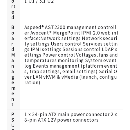
o
1 U1 / 5.1 U2
rt
e
d
B
Aspeed® AST2300 management controll
o
er Avocent® MergePoint IPMI 2.0 web int
a
erface:Network settings Network securi
r
ty settings Users control Services settin
d
gs IPMI settings Sessions control LDAP s
M
ettings Power control Voltages, fans and
a
temperatures monitoring System event
n
log Events management (platform event
a
s, trap settings, email settings) Serial O
g
ver LAN vKVM & vMedia (launch, configu
e
ration)
m
e
n
t
P
1 x 24-pin ATX main power connector 2 x
S
8-pin ATX 12V power connectors
U