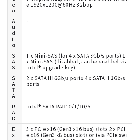
e
e 1920x1200@60Hz 32bpp
o
A
-
u
d
i
o
S
1 x Mini-SAS (for 4 x SATA 3Gb/s ports) 1
A
x Mini-SAS (disabled, can be enabled via
S
Intel® upgrade key)
S
2 x SATA III 6Gb/s ports 4 x SATA II 3Gb/s
A
ports
T
A
R
Intel® SATA RAID 0/1/10/5
AI
D
E
3 x PCIe x16 (Gen3 x16 bus) slots 2 x PCI
x
e x16 (Gen3 x8 bus) slots or (via PCIe swi