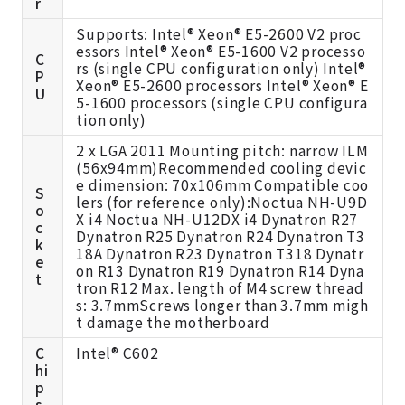
r
Supports: Intel® Xeon® E5-2600 V2 proc
essors Intel® Xeon® E5-1600 V2 processo
C
rs (single CPU configuration only) Intel®
P
Xeon® E5-2600 processors Intel® Xeon® E
U
5-1600 processors (single CPU configura
tion only)
2 x LGA 2011 Mounting pitch: narrow ILM
(56x94mm)Recommended cooling devic
e dimension: 70x106mm Compatible coo
S
lers (for reference only):Noctua NH-U9D
o
X i4 Noctua NH-U12DX i4 Dynatron R27
c
Dynatron R25 Dynatron R24 Dynatron T3
k
18A Dynatron R23 Dynatron T318 Dynatr
e
on R13 Dynatron R19 Dynatron R14 Dyna
t
tron R12 Max. length of M4 screw thread
s: 3.7mmScrews longer than 3.7mm migh
t damage the motherboard
C
Intel® C602
hi
p
s