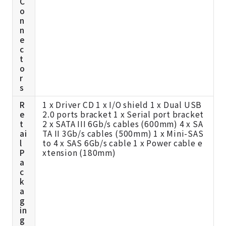
C
o
n
n
e
c
t
o
r
s
R
1 x Driver CD 1 x I/O shield 1 x Dual USB
e
2.0 ports bracket 1 x Serial port bracket
t
2 x SATA III 6Gb/s cables (600mm) 4 x SA
ai
TA II 3Gb/s cables (500mm) 1 x Mini-SAS
l
to 4 x SAS 6Gb/s cable 1 x Power cable e
P
xtension (180mm)
a
c
k
a
g
in
g