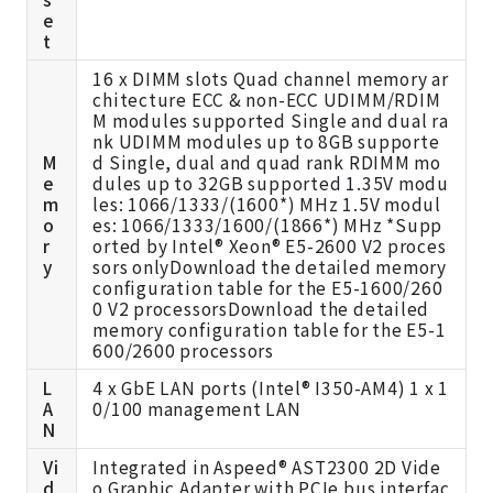
e
t
16 x DIMM slots Quad channel memory ar
chitecture ECC & non-ECC UDIMM/RDIM
M modules supported Single and dual ra
nk UDIMM modules up to 8GB supporte
M
d Single, dual and quad rank RDIMM mo
e
dules up to 32GB supported 1.35V modu
m
les: 1066/1333/(1600*) MHz 1.5V modul
o
es: 1066/1333/1600/(1866*) MHz *Supp
r
orted by Intel® Xeon® E5-2600 V2 proces
y
sors onlyDownload the detailed memory
configuration table for the E5-1600/260
0 V2 processorsDownload the detailed
memory configuration table for the E5-1
600/2600 processors
L
4 x GbE LAN ports (Intel® I350-AM4) 1 x 1
A
0/100 management LAN
N
Vi
Integrated in Aspeed® AST2300 2D Vide
d
o Graphic Adapter with PCIe bus interfac