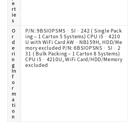
e
rt
ie
s
O
P/N: 9BSIOPSMS‐SI‐242 ( Single Pack
r
ing – 1 Carton 5 Systems) CPU i5‐4210
d
U with WiFi Card AW‐NB159H, HDD/Me
e
mory excluded P/N: 6BSIOPSNS‐SI‐2
ri
31 ( Bulk Packing – 1 Carton 8 Systems)
n
CPU i5‐4210U, WiFi Card/HDD/Memory
g
excluded
In
f
o
r
m
a
ti
o
n