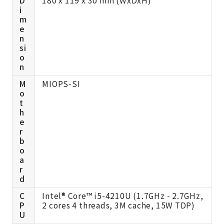
D
180 x 119 x 30 mm (WxDxH)
i
m
e
n
si
o
n
M
MIOPS-SI
o
t
h
e
r
b
o
a
r
d
C
Intel® Core™ i5-4210U (1.7GHz - 2.7GHz,
P
2 cores 4 threads, 3M cache, 15W TDP)
U