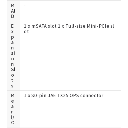
R
-
AI
D
E
1 x mSATA slot 1 x Full-size Mini-PCIe sl
x
ot
p
a
n
si
o
n
Sl
o
t
s
R
1 x 80-pin JAE TX25 OPS connector
e
a
r
I/
O