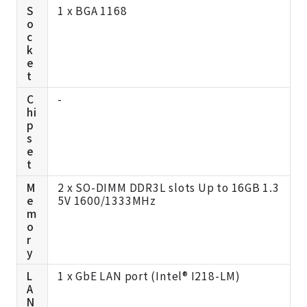
S
1 x BGA 1168
o
c
k
e
t
C
-
hi
p
s
e
t
M
2 x SO-DIMM DDR3L slots Up to 16GB 1.3
e
5V 1600/1333MHz
m
o
r
y
L
1 x GbE LAN port (Intel® I218-LM)
A
N