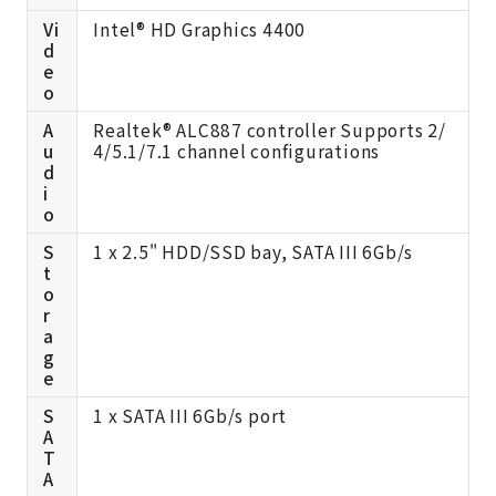
Vi
Intel® HD Graphics 4400
d
e
o
A
Realtek® ALC887 controller Supports 2/
u
4/5.1/7.1 channel configurations
d
i
o
S
1 x 2.5" HDD/SSD bay, SATA III 6Gb/s
t
o
r
a
g
e
S
1 x SATA III 6Gb/s port
A
T
A