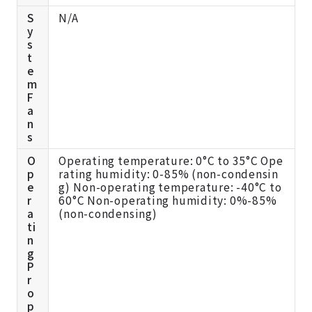
S
N/A
y
s
t
e
m
F
a
n
s
O
Operating temperature: 0°C to 35°C Ope
p
rating humidity: 0-85% (non-condensin
e
g) Non-operating temperature: -40°C to
r
60°C Non-operating humidity: 0%-85%
a
(non-condensing)
ti
n
g
P
r
o
p