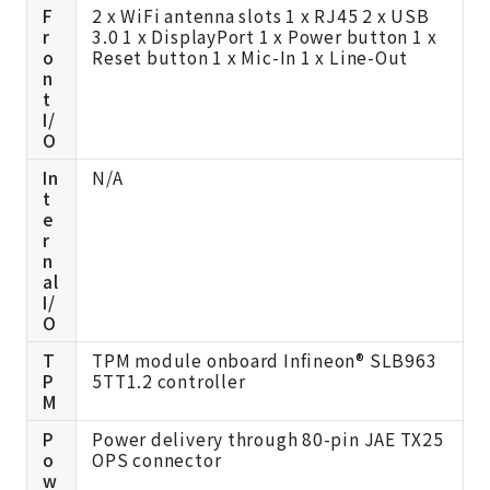
F
2 x WiFi antenna slots 1 x RJ45 2 x USB
r
3.0 1 x DisplayPort 1 x Power button 1 x
o
Reset button 1 x Mic-In 1 x Line-Out
n
t
I/
O
In
N/A
t
e
r
n
al
I/
O
T
TPM module onboard Infineon® SLB963
P
5TT1.2 controller
M
P
Power delivery through 80-pin JAE TX25
o
OPS connector
w