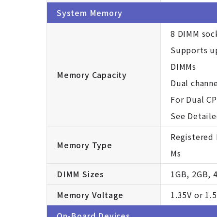
System Memory
8 DIMM soc
Supports u
DIMMs
Memory Capacity
Dual chann
For Dual C
See Detail
Registered
Memory Type
Ms
DIMM Sizes
1GB, 2GB, 
Memory Voltage
1.35V or 1.
On-Board Devices