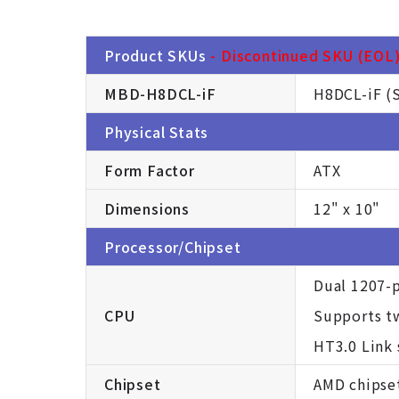
Product SKUs
- Discontinued SKU (EOL).
MBD-H8DCL-iF
H8DCL-iF (S
Physical Stats
Form Factor
ATX
Dimensions
12" x 10"
Processor/Chipset
Dual 1207-
CPU
Supports t
HT3.0 Link
Chipset
AMD chipse