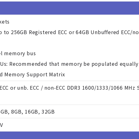
kets
p to 256GB Registered ECC or 64GB Unbuffered ECC/n
el memory bus
PUs: Recommended that memory be populated equally
ed Memory Support Matrix
 ECC or unb. ECC / non-ECC DDR3 1600/1333/1066 MHz 
4GB, 8GB, 16GB, 32GB
5V