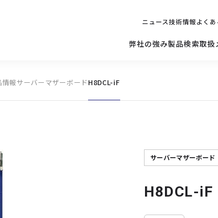
ニュース
技術情報
よくあ
弊社の強み
製品検索
取扱
品情報
サーバーマザーボード
H8DCL-iF
キッティング
ご購入を
検討されている方へ
修理サポ
サーバー
修理・交換・
保守の依頼
サーバーマザーボード
サーバーマザーボード
H8DCL-iF