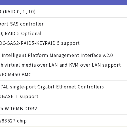
(RAID 0, 1, 10)
port SAS controller
10; RAID 5 Optional
AOC-SAS2-RAID5-KEYRAID 5 support
 Intelligent Platform Management Interface v.2.0
th virtual media over LAN and KVM over LAN support
WPCM450 BMC
574L single-port Gigabit Ethernet Controllers
0BASE-T support
00eW 16MB DDR2
83527 chip