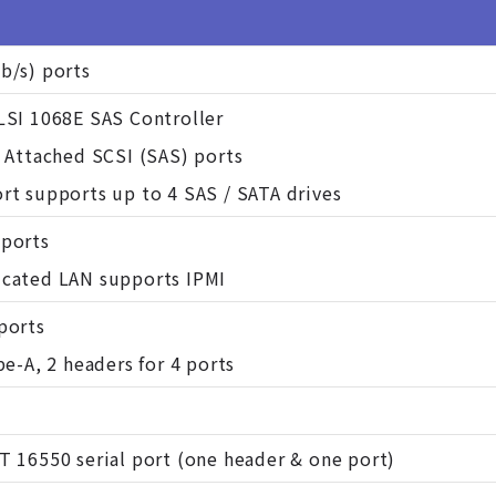
b/s) ports
LSI 1068E SAS Controller
l Attached SCSI (SAS) ports
rt supports up to 4 SAS / SATA drives
 ports
icated LAN supports IPMI
ports
pe-A, 2 headers for 4 ports
T 16550 serial port (one header & one port)