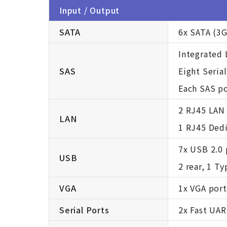
Input / Output
SATA
6x SATA (3G
Integrated 
SAS
Eight Seria
Each SAS po
2 RJ45 LAN
LAN
1 RJ45 Ded
7x USB 2.0 
USB
2 rear, 1 Ty
VGA
1x VGA port
Serial Ports
2x Fast UAR