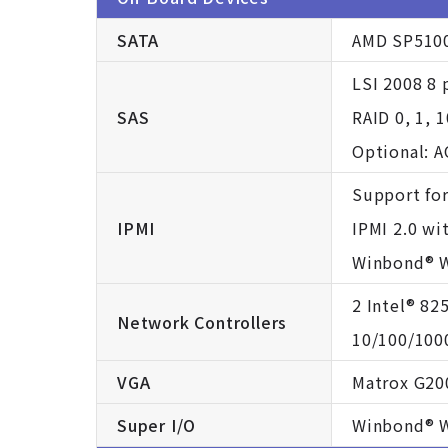
SATA
AMD SP5100 
LSI 2008 8 
SAS
RAID 0, 1, 
Optional: 
Support for
IPMI
IPMI 2.0 wi
Winbond® 
2 Intel® 82
Network Controllers
10/100/100
VGA
Matrox G2
Super I/O
Winbond® W