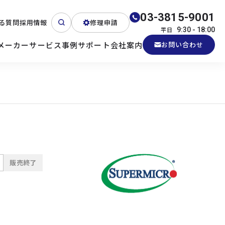
03-3815-9001
る質問
採用情報
修理申請
平日
9:30 - 18:00
メーカー
サービス
事例
サポート
会社案内
お問い合わせ
ート
テクニカルサポート
各種検証機貸出
産業用PC
よくある質問
電源 (Zippy)
販売終了