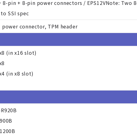
+ 8-pin + 8-pin power connectors / EPS12VNote: Two 8
to SSI spec
 power connector, TPM header
x8 (in x16 slot)
x8
x4 (in x8 slot)
-R920B
R900B
R1200B