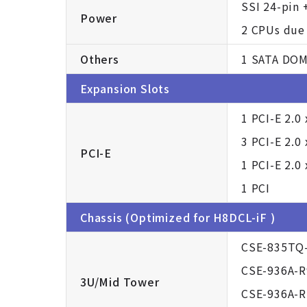
SSI 24-pin 
Power
2 CPUs due 
Others
1 SATA DOM
Expansion Slots
1 PCI-E 2.0 
3 PCI-E 2.0 
PCI-E
1 PCI-E 2.0 
1 PCI
Chassis (Optimized for H8DCL-iF )
CSE-835TQ
CSE-936A-
3U/Mid Tower
CSE-936A-