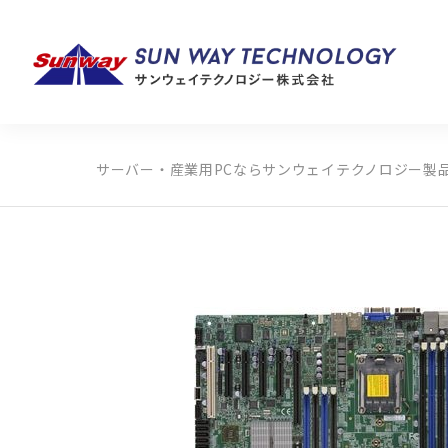
サーバー・産業用PCならサンウェイテクノロジー
製
製品カテゴリから探す
メーカーから探す
全ての製品から探す