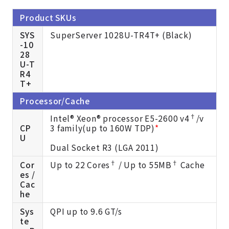
Product SKUs
SYS
SuperServer 1028U-TR4T+ (Black)
-10
28
U-T
R4
T+
Processor/Cache
†
Intel® Xeon® processor E5-2600 v4
/v
CP
3 family(up to 160W TDP)
*
U
Dual Socket R3 (LGA 2011)
†
†
Cor
Up to 22 Cores
/ Up to 55MB
Cache
es /
Cac
he
Sys
QPI up to 9.6 GT/s
te