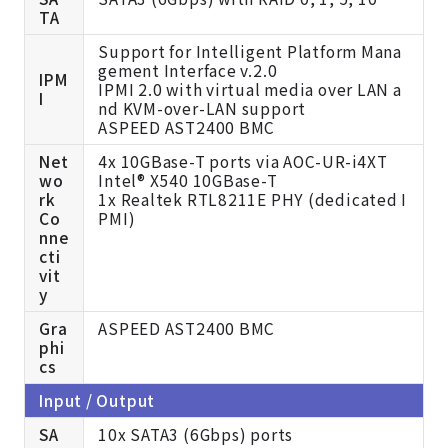
TA
Support for Intelligent Platform Mana
gement Interface v.2.0
IPM
IPMI 2.0 with virtual media over LAN a
I
nd KVM-over-LAN support
ASPEED AST2400 BMC
Net
4x 10GBase-T ports via
AOC-UR-i4XT
wo
Intel® X540 10GBase-T
rk
1x Realtek RTL8211E PHY (dedicated I
Co
PMI)
nne
cti
vit
y
Gra
ASPEED AST2400 BMC
phi
cs
Input / Output
SA
10x SATA3 (6Gbps) ports