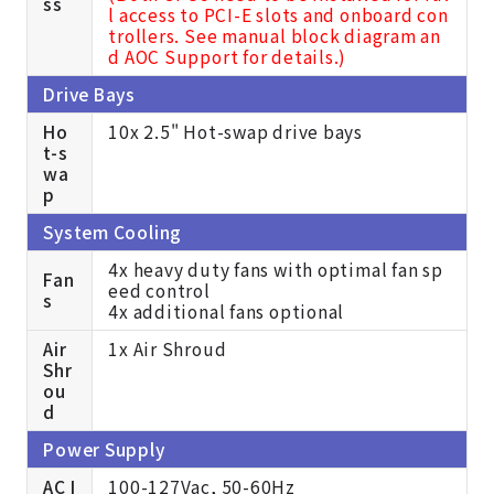
ss
l access to PCI-E slots and onboard con
trollers. See manual block diagram an
d
AOC Support for details.)
Drive Bays
Ho
10x 2.5" Hot-swap drive bays
t-s
wa
p
System Cooling
4x heavy duty fans with optimal fan sp
Fan
eed control
s
4x additional fans optional
Air
1x Air Shroud
Shr
ou
d
Power Supply
AC I
100-127Vac, 50-60Hz