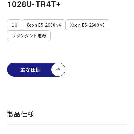
よくある質問
採用情報
1028U-TR4T+
1U
Xeon E5-2600 v4
Xeon E5-2600 v3
リダンダント電源
主な仕様
製品仕様