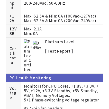
np
200-240Vac, 50-60Hz
ut
+1
Max: 62.5A & Min: 0A (100Vac-127Vac)
2V
Max: 62.5A & Min: 0A (200Vac-240Vac)
12V
Max: 2.1A
SB
Min: 0A
Platinum Level
Cer
[
Test Report ]
tifi
cat
ion
PC Health Monitoring
Monitors for CPU Cores, +1.8V, +3.3V, +
Vol
5V, +12V, +3.3V Standby, +5V Standby,
tag
VBAT, Memory Voltages.
e
5+1 Phase-switching voltage regulator
8x 4-pin fan headers