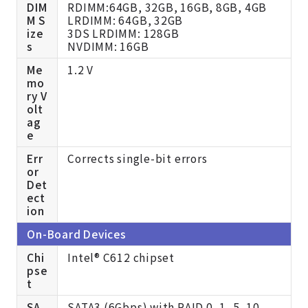
DIM
RDIMM:64GB, 32GB, 16GB, 8GB, 4GB
M S
LRDIMM: 64GB, 32GB
ize
3DS LRDIMM: 128GB
s
NVDIMM: 16GB
Me
1.2 V
mo
ry V
olt
ag
e
Err
Corrects single-bit errors
or
Det
ect
ion
On-Board Devices
Chi
Intel® C612 chipset
pse
t
SA
SATA3 (6Gbps) with RAID 0, 1, 5, 10