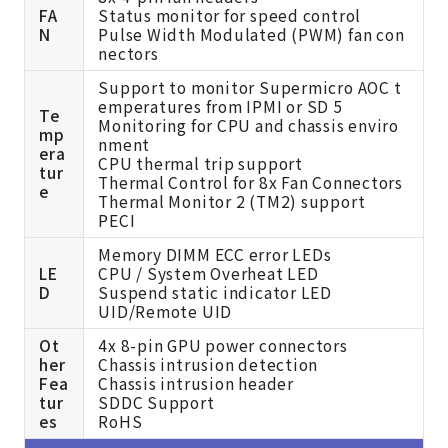
FA
Status monitor for speed control
N
Pulse Width Modulated (PWM) fan con
nectors
Support to monitor Supermicro AOC t
emperatures from IPMI or SD 5
Te
Monitoring for CPU and chassis enviro
mp
nment
era
CPU thermal trip support
tur
Thermal Control for 8x Fan Connectors
e
Thermal Monitor 2 (TM2) support
PECI
Memory DIMM ECC error LEDs
LE
CPU / System Overheat LED
D
Suspend static indicator LED
UID/Remote UID
Ot
4x 8-pin GPU power connectors
her
Chassis intrusion detection
Fea
Chassis intrusion header
tur
SDDC Support
es
RoHS