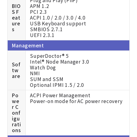
BIO
APM 1.2
S F
PCI 2.3
eat
ACPI 1.0 / 2.0 / 3.0 / 4.0
ure
USB Keyboard support
s
SMBIOS 2.7.1
UEFI 2.3.1
Management
SuperDoctor® 5
Intel® Node Manager 3.0
Sof
Watch Dog
tw
NMI
are
SUM and
SSM
Optional IPMI 1.5 / 2.0
Po
ACPI Power Management
we
Power-on mode for AC power recovery
r C
onf
igu
rati
ons