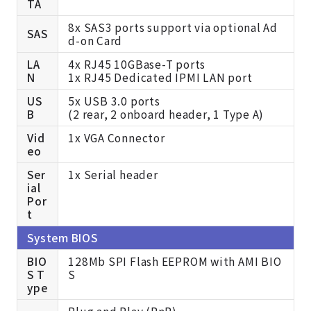
TA
8x SAS3 ports support via optional Ad
SAS
d-on Card
LA
4x RJ45 10GBase-T ports
N
1x RJ45 Dedicated IPMI LAN port
US
5x USB 3.0 ports
B
(2 rear, 2 onboard header, 1 Type A)
Vid
1x VGA Connector
eo
Ser
1x Serial header
ial
Por
t
System BIOS
BIO
128Mb SPI Flash EEPROM with AMI BIO
S T
S
ype
Plug and Play (PnP)