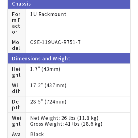
Chassis
For
1U Rackmount
m F
act
or
Mo
CSE-119UAC-R751-T
del
Dimensions and Weight
Hei
1.7" (43mm)
ght
Wi
17.2" (437mm)
dth
De
28.5" (724mm)
pth
Wei
Net Weight: 26 lbs (11.8 kg)
ght
Gross Weight: 41 lbs (18.6 kg)
Ava
Black