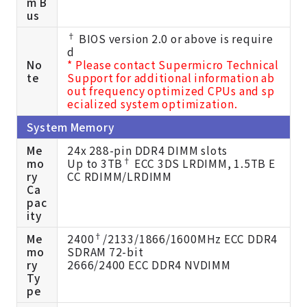
m B
us
†
BIOS version 2.0 or above is require
d
No
* Please contact Supermicro Technical
te
Support for additional information ab
out frequency optimized CPUs and sp
ecialized system optimization.
System Memory
Me
24x 288-pin DDR4 DIMM slots
†
mo
Up to 3TB
ECC 3DS LRDIMM, 1.5TB E
ry
CC RDIMM/LRDIMM
Ca
pac
ity
†
Me
2400
/2133/1866/1600MHz ECC DDR4
mo
SDRAM 72-bit
ry
2666/2400 ECC DDR4 NVDIMM
Ty
pe