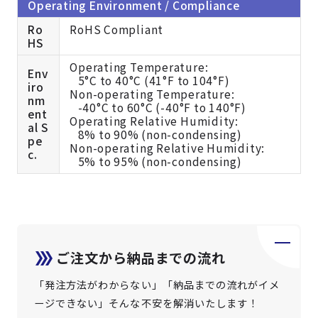
Operating Environment / Compliance
Ro
RoHS Compliant
HS
Operating Temperature:
Env
5°C to 40°C (41°F to 104°F)
iro
Non-operating Temperature:
nm
-40°C to 60°C (-40°F to 140°F)
ent
Operating Relative Humidity:
al S
8% to 90% (non-condensing)
pe
Non-operating Relative Humidity:
c.
5% to 95% (non-condensing)
ご注文から納品までの流れ
「発注方法がわからない」「納品までの流れがイメ
ージできない」そんな不安を解消いたします！