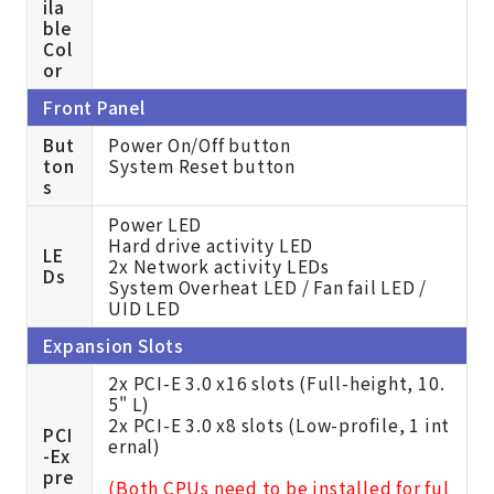
ila
ble
Col
or
Front Panel
But
Power On/Off button
ton
System Reset button
s
Power LED
Hard drive activity LED
LE
2x Network activity LEDs
Ds
System Overheat LED / Fan fail LED /
UID LED
Expansion Slots
2x PCI-E 3.0 x16 slots (Full-height, 10.
5" L)
2x PCI-E 3.0 x8 slots (Low-profile, 1 int
PCI
ernal)
-Ex
pre
(Both CPUs need to be installed for ful