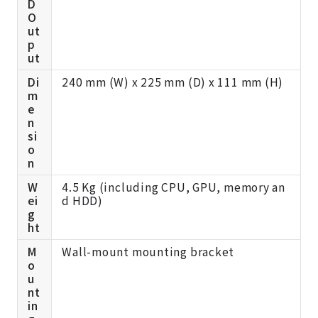
D
O
ut
p
ut
Di
240 mm (W) x 225 mm (D) x 111 mm (H)
m
e
n
si
o
n
W
4.5 Kg (including CPU, GPU, memory an
ei
d HDD)
g
ht
M
Wall-mount mounting bracket
o
u
nt
in