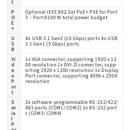
t
P
Optional IEEE 802.3at PoE+ PSE for Port
O
3 ~ Port 6100 W total power budget
E
+
U
4x USB 3.1 Gen2 (10 Gbps) ports 4x USB
S
3.1 Gen1 (5 Gbps) ports
B
Vi
1x VGA connector, supporting 1920 x 12
d
00 resolution 1x DVI-D connector, supp
e
orting 1920 x 1200 resolution 1x Display
o
Port connector, supporting 4096 x 2304
P
resolution
or
t
S
2x software-programmable RS-232/422/
er
485 ports (COM1/ COM2) 2x RS-232 port
ia
s (COM3/ COM4)
l
P
or