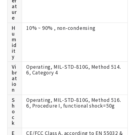
er
at
ur
e
H
10% ~ 90% , non-condensing
u
m
id
it
y
Vi
Operating, MIL-STD-810G, Method 514.
br
6, Category 4
at
io
n
S
Operating, MIL-STD-810G, Method 516.
h
6, Procedure I, functional shock=50g
o
c
k
E
CE/FCC Class A, according to EN 55032 &