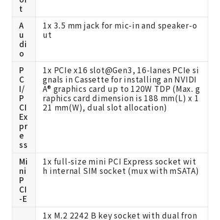
t
A
1x 3.5 mm jack for mic-in and speaker-o
u
ut
di
o
P
1x PCIe x16 slot@Gen3, 16-lanes PCIe si
C
gnals in Cassette for installing an NVIDI
I/
A® graphics card up to 120W TDP (Max. g
P
raphics card dimension is 188 mm(L) x 1
CI
21 mm(W), dual slot allocation)
Ex
pr
e
ss
Mi
1x full-size mini PCI Express socket wit
ni
h internal SIM socket (mux with mSATA)
P
CI
-E
1x M.2 2242 B key socket with dual fron