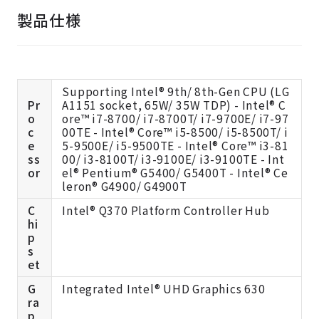
製品仕様
Supporting Intel® 9th/ 8th-Gen CPU (LG
Pr
A1151 socket, 65W/ 35W TDP) - Intel® C
o
ore™ i7-8700/ i7-8700T/ i7-9700E/ i7-97
c
00TE - Intel® Core™ i5-8500/ i5-8500T/ i
e
5-9500E/ i5-9500TE - Intel® Core™ i3-81
ss
00/ i3-8100T/ i3-9100E/ i3-9100TE - Int
or
el® Pentium® G5400/ G5400T - Intel® Ce
leron® G4900/ G4900T
C
Intel® Q370 Platform Controller Hub
hi
p
s
et
G
Integrated Intel® UHD Graphics 630
ra
p