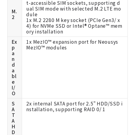
t-accessible SIM sockets, supporting d
ual SIM mode with selected M.2 LTE mo
M.
dule
2
1x M.2 2280 M key socket (PCIe Gen3/ x
4) for NVMe SSD or Intel® Optane™ mem
ory installation
Ex
1x MezIO™ expansion port for Neousys
p
MezIO™ modules
a
n
d
a
bl
e
I/
O
S
2x internal SATA port for 2.5" HDD/SSD i
A
nstallation, supporting RAID 0/ 1
T
A
H
D