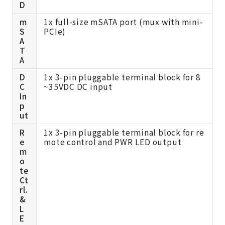
D
m
1x full-size mSATA port (mux with mini-
S
PCIe)
A
T
A
D
1x 3-pin pluggable terminal block for 8
C
~35VDC DC input
In
p
ut
R
1x 3-pin pluggable terminal block for re
e
mote control and PWR LED output
m
o
te
Ct
rl.
&
L
E