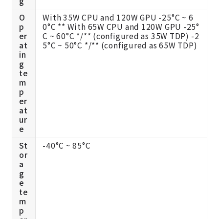
g
O
With 35W CPU and 120W GPU -25°C ~ 6
p
0°C ** With 65W CPU and 120W GPU -25°
er
C ~ 60°C */** (configured as 35W TDP) -2
at
5°C ~ 50°C */** (configured as 65W TDP)
in
g
te
m
p
er
at
ur
e
St
-40°C ~ 85°C
or
a
g
e
te
m
p