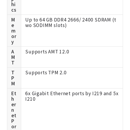
hi
cs
M
Up to 64 GB DDR4 2666/ 2400 SDRAM (t
e
wo SODIMM slots)
m
or
y
A
Supports AMT 12.0
M
T
T
Supports TPM 2.0
P
M
Et
6x Gigabit Ethernet ports by I219 and 5x
h
I210
er
n
et
P
or