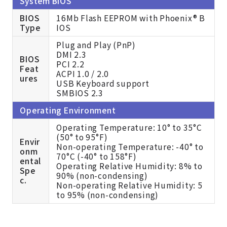
System BIOS
BIOS
16Mb Flash EEPROM with Phoenix® B
Type
IOS
Plug and Play (PnP)
DMI 2.3
BIOS
PCI 2.2
Feat
ACPI 1.0 / 2.0
ures
USB Keyboard support
SMBIOS 2.3
Operating Environment
Operating Temperature: 10° to 35°C
(50° to 95°F)
Envir
Non-operating Temperature: -40° to
onm
70°C (-40° to 158°F)
ental
Operating Relative Humidity: 8% to
Spe
90% (non-condensing)
c.
Non-operating Relative Humidity: 5
to 95% (non-condensing)