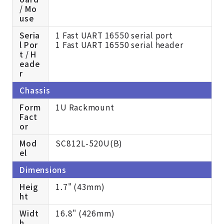
/ Mo
use
Seria
1 Fast UART 16550 serial port
l Por
1 Fast UART 16550 serial header
t / H
eade
r
Chassis
Form
1U Rackmount
Fact
or
Mod
SC812L-520U(B)
el
Dimensions
Heig
1.7" (43mm)
ht
Widt
16.8" (426mm)
h