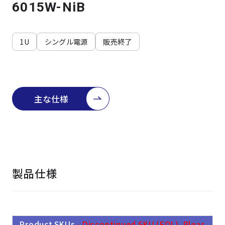
よくある質問
採用情報
6015W-NiB
1U
シングル電源
販売終了
主な仕様
製品仕様
Product SKUs
- Discontinued SKU (EOL). Pleas