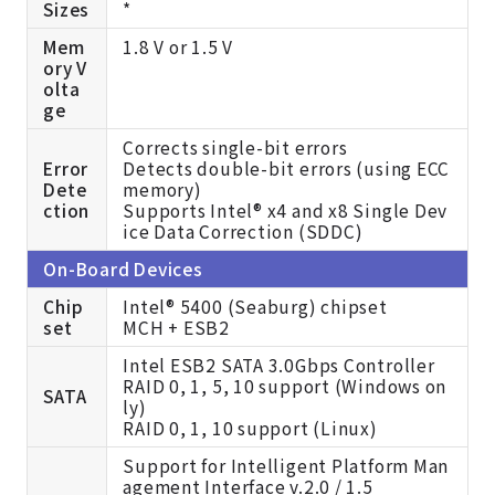
Sizes
*
Mem
1.8 V or 1.5 V
ory V
olta
ge
Corrects single-bit errors
Error
Detects double-bit errors (using ECC
Dete
memory)
ction
Supports Intel® x4 and x8 Single Dev
ice Data Correction (SDDC)
On-Board Devices
Chip
Intel® 5400 (Seaburg) chipset
set
MCH + ESB2
Intel ESB2 SATA 3.0Gbps Controller
RAID 0, 1, 5, 10 support (Windows on
SATA
ly)
RAID 0, 1, 10 support (Linux)
Support for Intelligent Platform Man
agement Interface v.2.0 / 1.5