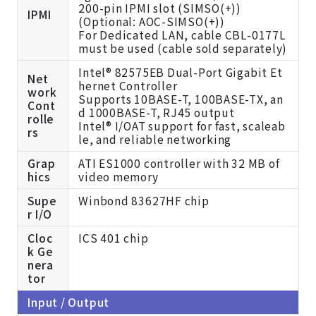
200-pin IPMI slot (SIMSO(+))
IPMI
(
Optional: AOC-SIMSO(+))
For Dedicated LAN, cable CBL-0177L
must be used (cable sold separately)
Intel® 82575EB Dual-Port Gigabit Et
Net
hernet Controller
work
Supports 10BASE-T, 100BASE-TX, an
Cont
d 1000BASE-T, RJ45 output
rolle
Intel® I/OAT support for fast, scaleab
rs
le, and reliable networking
Grap
ATI ES1000 controller with 32 MB of
hics
video memory
Supe
Winbond 83627HF chip
r I/O
Cloc
ICS 401 chip
k Ge
nera
tor
Input / Output