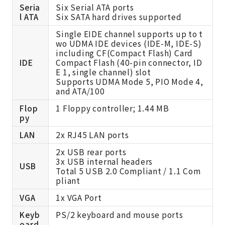
Seria
Six Serial ATA ports
l ATA
Six SATA hard drives supported
Single EIDE channel supports up to t
wo UDMA IDE devices (IDE-M, IDE-S)
including CF(Compact Flash) Card
IDE
Compact Flash (40-pin connector, ID
E 1, single channel) slot
Supports UDMA Mode 5, PIO Mode 4,
and ATA/100
Flop
1 Floppy controller; 1.44 MB
py
LAN
2x RJ45 LAN ports
2x USB rear ports
3x USB internal headers
USB
Total 5 USB 2.0 Compliant / 1.1 Com
pliant
VGA
1x VGA Port
Keyb
PS/2 keyboard and mouse ports
oard