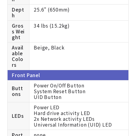
Dept
25.6" (650mm)
h
Gros
34 lbs (15.2kg)
s Wei
ght
Avail
Beige, Black
able
Colo
rs
Front Panel
Power On/Off Button
Butt
System Reset Button
ons
UID Button
Power LED
Hard drive activity LED
LEDs
2x Network activity LEDs
Universal Information (UID) LED
Port
none