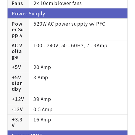
Fans
2x 10cm blower fans
Power Supply
Pow
520W AC power supply w/ PFC
er Su
pply
AC V
100 - 240V, 50 - 60Hz, 7 - 3Amp
olta
ge
+5V
20 Amp
+5V
3 Amp
stan
dby
+12V
39 Amp
-12V
0.5 Amp
+3.3
16 Amp
V