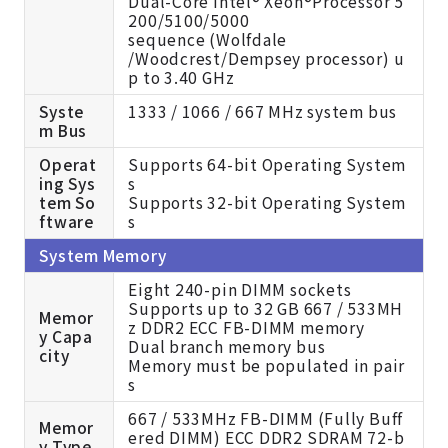
Dual-Core Intel® Xeon®Processor 5
200/5100/5000
sequence (Wolfdale
/Woodcrest/Dempsey processor) u
p to 3.40 GHz
Syste
1333 / 1066 / 667 MHz system bus
m Bus
Operat
Supports 64-bit Operating System
ing Sys
s
tem So
Supports 32-bit Operating System
ftware
s
System Memory
Eight 240-pin DIMM sockets
Supports up to 32 GB 667 / 533MH
Memor
z DDR2 ECC FB-DIMM memory
y Capa
Dual branch memory bus
city
Memory must be populated in pair
s
667 / 533MHz FB-DIMM (Fully Buff
Memor
ered DIMM) ECC DDR2 SDRAM 72-b
y Type