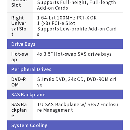
Supports Full-height, Full-length
Slot
Add-on Cards
Right
1 64-bit 100MHz PCI-X OR
Univer
1 (x8) PCI-e Slot
sal Slo
Supports Low-profile Add-on Card
t
s
Drive Bays
Hot-sw
4x 3.5" Hot-swap SAS drive bays
ap
Peripheral Drives
DVD-R
Slim 8x DVD, 24x CD, DVD-ROM dri
OM
ve
SAS Backplane
SAS Ba
1U SAS Backplane w/ SES2 Enclosu
ckplan
re Management
e
System Cooling