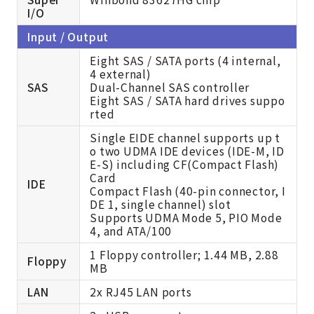
I/O
Input / Output
Eight SAS / SATA ports (4 internal,
4 external)
SAS
Dual-Channel SAS controller
Eight SAS / SATA hard drives suppo
rted
Single EIDE channel supports up t
o two UDMA IDE devices (IDE-M, ID
E-S) including CF(Compact Flash)
Card
IDE
Compact Flash (40-pin connector, I
DE 1, single channel) slot
Supports UDMA Mode 5, PIO Mode
4, and ATA/100
1 Floppy controller; 1.44 MB, 2.88
Floppy
MB
LAN
2x RJ45 LAN ports