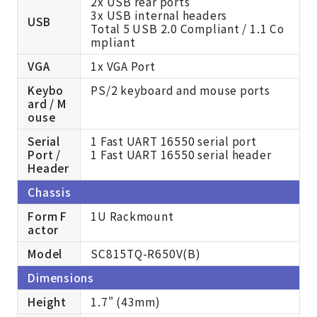
2x USB rear ports
3x USB internal headers
USB
Total 5 USB 2.0 Compliant / 1.1 Co
mpliant
VGA
1x VGA Port
Keybo
PS/2 keyboard and mouse ports
ard / M
ouse
Serial
1 Fast UART 16550 serial port
Port /
1 Fast UART 16550 serial header
Header
Chassis
Form F
1U Rackmount
actor
Model
SC815TQ-R650V(B)
Dimensions
Height
1.7" (43mm)