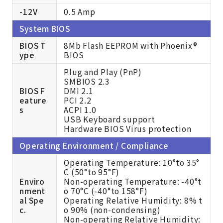
-12V
0.5 Amp
System BIOS
BIOS T
8Mb Flash EEPROM with Phoenix®
ype
BIOS
Plug and Play (PnP)
SMBIOS 2.3
BIOS F
DMI 2.1
eature
PCI 2.2
s
ACPI 1.0
USB Keyboard support
Hardware BIOS Virus protection
Operating Environment / Compliance
Operating Temperature: 10°to 35°
C (50°to 95°F)
Enviro
Non-operating Temperature: -40°t
nment
o 70°C (-40°to 158°F)
al Spe
Operating Relative Humidity: 8% t
c.
o 90% (non-condensing)
Non-operating Relative Humidity: