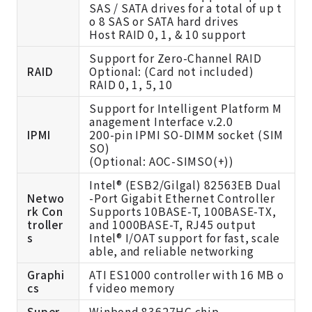
SAS / SATA drives for a total of up t
o 8 SAS or SATA hard drives
Host RAID 0, 1, & 10 support
Support for Zero-Channel RAID
RAID
Optional: (Card not included)
RAID 0, 1, 5, 10
Support for Intelligent Platform M
anagement Interface v.2.0
IPMI
200-pin IPMI SO-DIMM socket (SIM
SO)
(
Optional: AOC-SIMSO(+))
Intel® (ESB2/Gilgal) 82563EB Dual
Netwo
-Port Gigabit Ethernet Controller
rk Con
Supports 10BASE-T, 100BASE-TX,
troller
and 1000BASE-T, RJ45 output
s
Intel® I/OAT support for fast, scale
able, and reliable networking
Graphi
ATI ES1000 controller with 16 MB o
cs
f video memory
Super
Winbond 83627HG chip