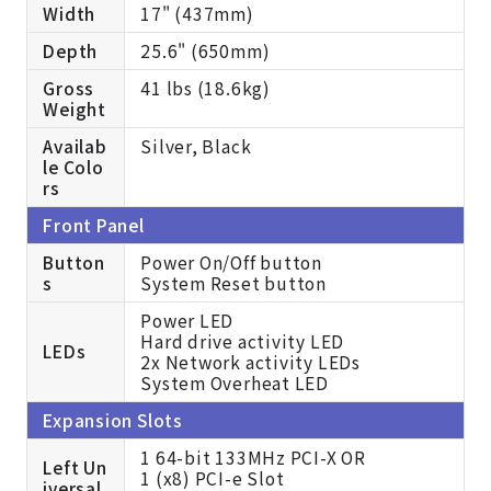
Width
17" (437mm)
Depth
25.6" (650mm)
Gross
41 lbs (18.6kg)
Weight
Availab
Silver, Black
le Colo
rs
Front Panel
Button
Power On/Off button
s
System Reset button
Power LED
Hard drive activity LED
LEDs
2x Network activity LEDs
System Overheat LED
Expansion Slots
1 64-bit 133MHz PCI-X OR
Left Un
1 (x8) PCI-e Slot
iversal