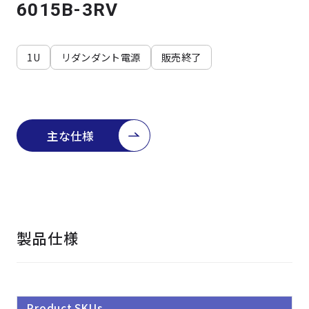
よくある質問
採用情報
6015B-3RV
1U
リダンダント電源
販売終了
主な仕様
製品仕様
Product SKUs