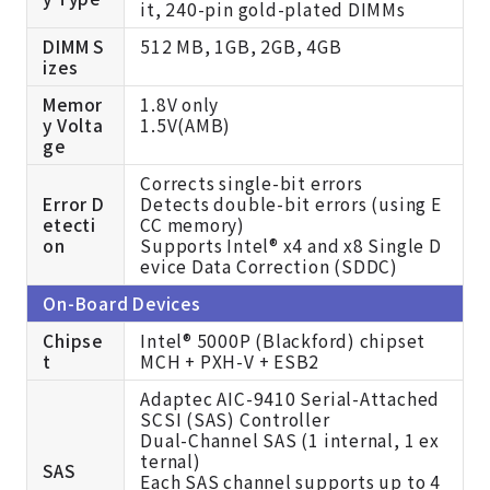
it, 240-pin gold-plated DIMMs
DIMM S
512 MB, 1GB, 2GB, 4GB
izes
Memor
1.8V only
y Volta
1.5V(AMB)
ge
Corrects single-bit errors
Error D
Detects double-bit errors (using E
etecti
CC memory)
on
Supports Intel® x4 and x8 Single D
evice Data Correction (SDDC)
On-Board Devices
Chipse
Intel® 5000P (Blackford) chipset
t
MCH + PXH-V + ESB2
Adaptec AIC-9410 Serial-Attached
SCSI (SAS) Controller
Dual-Channel SAS (1 internal, 1 ex
ternal)
SAS
Each SAS channel supports up to 4