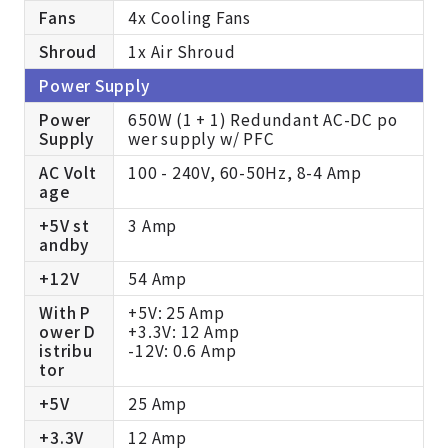
Fans
4x Cooling Fans
Shroud
1x Air Shroud
Power Supply
Power
650W (1 + 1) Redundant AC-DC po
Supply
wer supply w/ PFC
AC Volt
100 - 240V, 60-50Hz, 8-4 Amp
age
+5V st
3 Amp
andby
+12V
54 Amp
With P
+5V: 25 Amp
ower D
+3.3V: 12 Amp
istribu
-12V: 0.6 Amp
tor
+5V
25 Amp
+3.3V
12 Amp