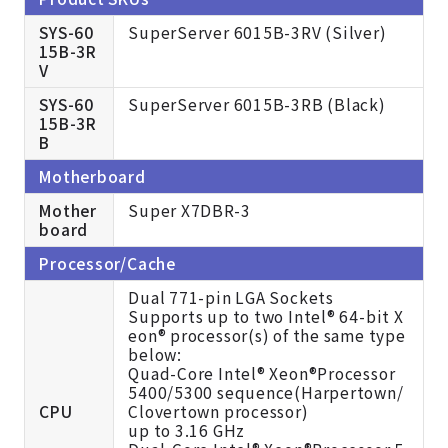
SYS-60
SuperServer 6015B-3RV (Silver)
15B-3R
V
SYS-60
SuperServer 6015B-3RB (Black)
15B-3R
B
Motherboard
Mother
Super X7DBR-3
board
Processor/Cache
Dual 771-pin LGA Sockets
Supports up to two Intel® 64-bit X
eon® processor(s) of the same type
below:
Quad-Core Intel® Xeon®Processor
5400/5300 sequence(Harpertown/
CPU
Clovertown processor)
up to 3.16 GHz