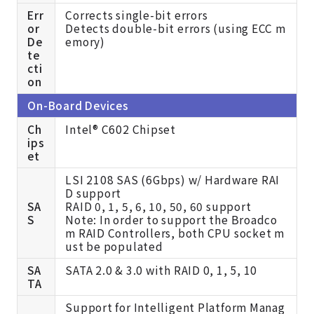
Err
Corrects single-bit errors
or
Detects double-bit errors (using ECC m
De
emory)
te
cti
on
On-Board Devices
Ch
Intel® C602 Chipset
ips
et
LSI 2108 SAS (6Gbps) w/ Hardware RAI
D support
SA
RAID 0, 1, 5, 6, 10, 50, 60 support
S
Note: In order to support the Broadco
m RAID Controllers, both CPU socket m
ust be populated
SA
SATA 2.0 & 3.0 with RAID 0, 1, 5, 10
TA
Support for Intelligent Platform Manag