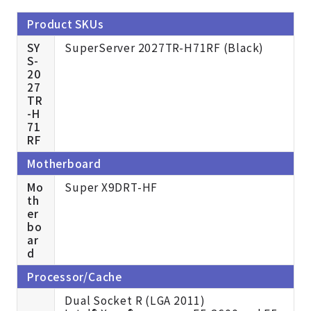
Product SKUs
SY
SuperServer 2027TR-H71RF (Black)
S-
20
27
TR
-H
71
RF
Motherboard
Mo
Super X9DRT-HF
th
er
bo
ar
d
Processor/Cache
Dual Socket R (LGA 2011)