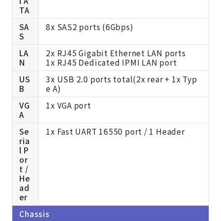
l A
TA
SA
8x SAS2 ports (6Gbps)
S
LA
2x RJ45 Gigabit Ethernet LAN ports
N
1x RJ45 Dedicated IPMI LAN port
US
3x USB 2.0 ports total(2x rear + 1x Typ
B
e A)
VG
1x VGA port
A
Se
1x Fast UART 16550 port / 1 Header
ria
l P
or
t /
He
ad
er
Chassis