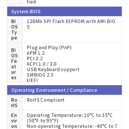
System BIOS
BI
128Mb SPI Flash EEPROM with AMI BIO
OS
S
Ty
pe
Plug and Play (PnP)
BI
APM 1.2
OS
PCI 2.2
Fe
ACPI 1.0 / 2.0
at
USB Keyboard support
ur
SMBIOS 2.3
es
UEFI
Operating Environment / Compliance
Ro
RoHS Compliant
HS
En
Operating Temperature: 10°C to 35°C
vir
(50°F to 95°F)
on
Non-operating Temperature: -40°C to 7