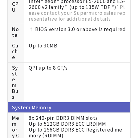
Intel® Xeon® processor E5-2600 and E5-
CP
†
2600 v2 family
(up to 135W TDP *)
* Pl
U
ease contact your Supermicro sales rep
resentative for additional details
No
† BIOS version 3.0 or above is required
te
Ca
Up to 30MB
ch
e
Sy
QPI up to 8 GT/s
st
e
m
Bu
s
System Memory
Me
8x 240-pin DDR3 DIMM slots
m
Up to 512GB DDR3 ECC LRDIMM
or
Up to 256GB DDR3 ECC Registered me
y C
mory (RDIMM)