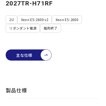
よくある質問
採用情報
2027TR-H71RF
2U
Xeon E5-2600 v2
Xeon E5-2600
リダンダント電源
販売終了
主な仕様
製品仕様