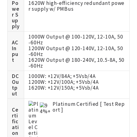
Po
1620W high-efficiency redundant powe
we
r supply w/ PMBus
r S
up
ply
1000W Output @ 100-120V, 12-10A, 50
AC
-60Hz
In
1200W Output @ 120-140V, 12-10A, 50
pu
-60Hz
t
1620W Output @ 180-240V, 10.5-8A, 50
-60Hz
DC
1000W: +12V/84A; +5Vsb/4A
Ou
1200W: +12V/100A; +5Vsb/4A
tp
1620W: +12V/150A; +5Vsb/4A
ut
Platinum Certified [
Test Rep
Ce
ort ]
rti
fic
ati
on