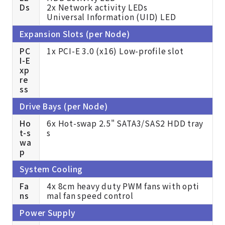
Ds
2x Network activity LEDs
Universal Information (UID) LED
Expansion Slots (per Node)
PC
1x PCI-E 3.0 (x16) Low-profile slot
I-E
xp
re
ss
Drive Bays (per Node)
Ho
6x Hot-swap 2.5" SATA3/SAS2 HDD tray
t-s
s
wa
p
System Cooling
Fa
4x 8cm heavy duty PWM fans with opti
ns
mal fan speed control
Power Supply