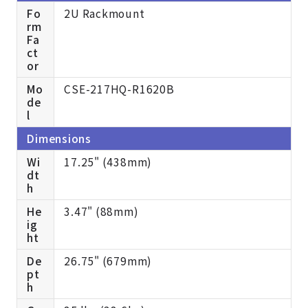
Fo
2U Rackmount
rm
Fa
ct
or
Mo
CSE-217HQ-R1620B
de
l
Dimensions
Wi
17.25" (438mm)
dt
h
He
3.47" (88mm)
ig
ht
De
26.75" (679mm)
pt
h