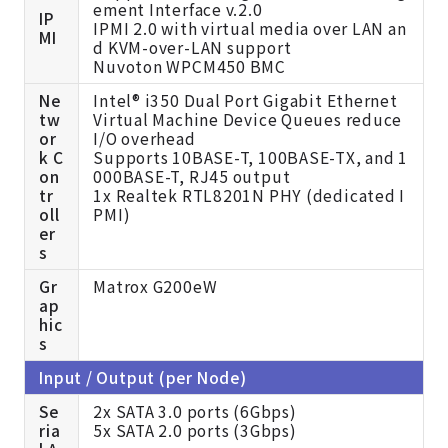
ement Interface v.2.0
IP
IPMI 2.0 with virtual media over LAN an
MI
d KVM-over-LAN support
Nuvoton WPCM450 BMC
Ne
Intel® i350 Dual Port Gigabit Ethernet
tw
Virtual Machine Device Queues reduce
or
I/O overhead
k C
Supports 10BASE-T, 100BASE-TX, and 1
on
000BASE-T, RJ45 output
tr
1x Realtek RTL8201N PHY (dedicated I
oll
PMI)
er
s
Gr
Matrox G200eW
ap
hic
s
Input / Output (per Node)
Se
2x SATA 3.0 ports (6Gbps)
ria
5x SATA 2.0 ports (3Gbps)