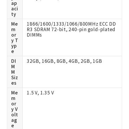
ap
aci
ty
Me
1866/1600/1333/1066/800MHz ECC DD
m
R3 SDRAM 72-bit, 240-pin gold-plated
or
DIMMs
y T
yp
e
DI
32GB, 16GB, 8GB, 4GB, 2GB, 1GB
M
M
Siz
es
Me
1.5 V, 1.35 V
m
or
y V
olt
ag
e