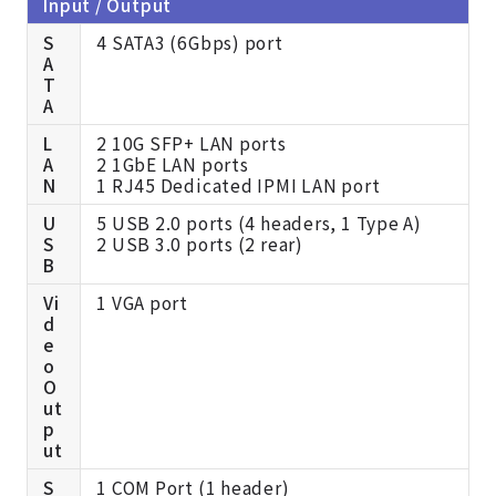
Input / Output
S
4 SATA3 (6Gbps) port
A
T
A
L
2 10G SFP+ LAN ports
A
2 1GbE LAN ports
N
1 RJ45 Dedicated IPMI LAN port
U
5 USB 2.0 ports (4 headers, 1 Type A)
S
2 USB 3.0 ports (2 rear)
B
Vi
1 VGA port
d
e
o
O
ut
p
ut
S
1 COM Port (1 header)