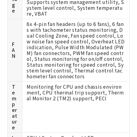
Supports system management utility, S
g
ystem level control, System temperatu
e
re, VBAT
6x 4-pin fan headers (up to 6 fans), 6 fan
s with tachometer status monitoring, D
ual Cooling Zone, Fan speed control, Lo
w noise fan speed control, Overheat LED
F
indication, Pulse Width Modulated (PW
A
M) fan connectors, PWM fan speed contr
N
ol, Status monitoring for on/off control,
Status monitoring for speed control, Sy
stem level control, Thermal control tac
hometer fan connectors
T
Monitoring for CPU and chassis environ
e
ment, CPU thermal trip support, Therm
m
al Monitor 2 (TM2) support, PECI
p
er
at
ur
e