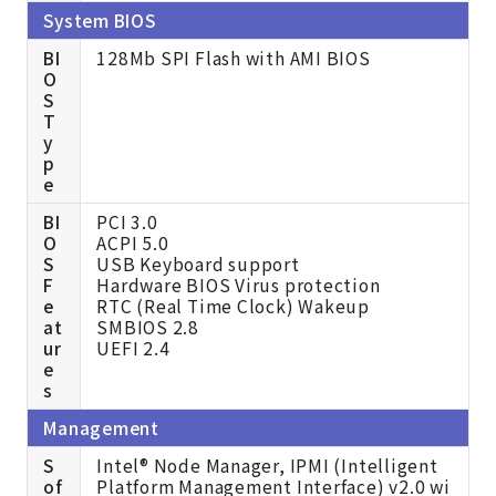
System BIOS
BI
128Mb SPI Flash with AMI BIOS
O
S
T
y
p
e
BI
PCI 3.0
O
ACPI 5.0
S
USB Keyboard support
F
Hardware BIOS Virus protection
e
RTC (Real Time Clock) Wakeup
at
SMBIOS 2.8
ur
UEFI 2.4
e
s
Management
S
Intel® Node Manager, IPMI (Intelligent
of
Platform Management Interface) v2.0 wi