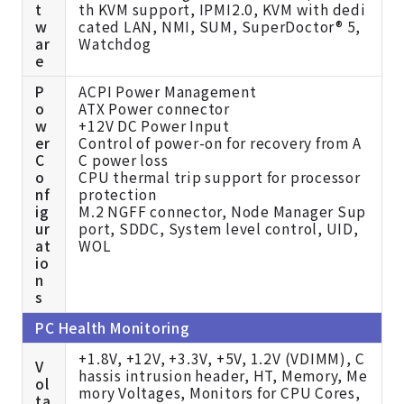
t
th KVM support, IPMI2.0, KVM with dedi
w
cated LAN, NMI, SUM, SuperDoctor® 5,
ar
Watchdog
e
P
ACPI Power Management
o
ATX Power connector
w
+12V DC Power Input
er
Control of power-on for recovery from A
C
C power loss
o
CPU thermal trip support for processor
nf
protection
ig
M.2 NGFF connector, Node Manager Sup
ur
port, SDDC, System level control, UID,
at
WOL
io
n
s
PC Health Monitoring
+1.8V, +12V, +3.3V, +5V, 1.2V (VDIMM), C
V
hassis intrusion header, HT, Memory, Me
ol
mory Voltages, Monitors for CPU Cores,
ta