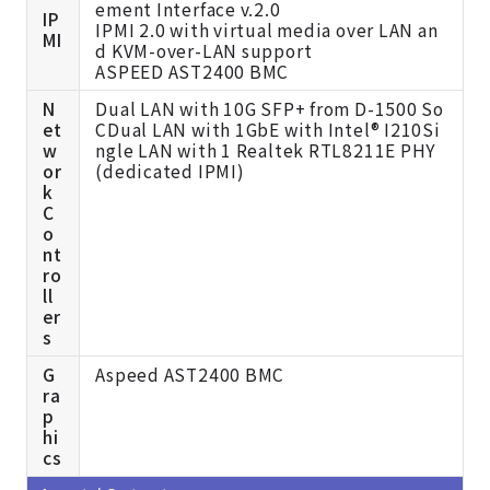
ement Interface v.2.0
IP
IPMI 2.0 with virtual media over LAN an
MI
d KVM-over-LAN support
ASPEED AST2400 BMC
N
Dual LAN with 10G SFP+ from D-1500 So
et
CDual LAN with 1GbE with Intel® I210Si
w
ngle LAN with 1 Realtek RTL8211E PHY
or
(dedicated IPMI)
k
C
o
nt
ro
ll
er
s
G
Aspeed AST2400 BMC
ra
p
hi
cs