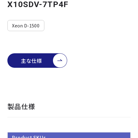
よくある質問
採用情報
X10SDV-7TP4F
Xeon D-1500
主な仕様
製品仕様
Product SKUs