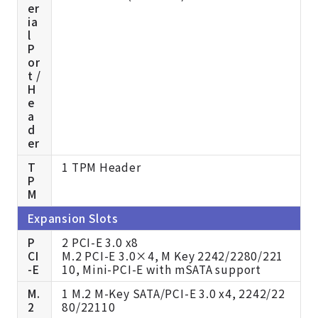
er
ia
l
P
or
t /
H
e
a
d
er
T
1 TPM Header
P
M
Expansion Slots
P
2 PCI-E 3.0 x8
CI
M.2 PCI-E 3.0×4, M Key 2242/2280/221
-E
10, Mini-PCI-E with mSATA support
M.
1 M.2 M-Key SATA/PCI-E 3.0 x4, 2242/22
2
80/22110