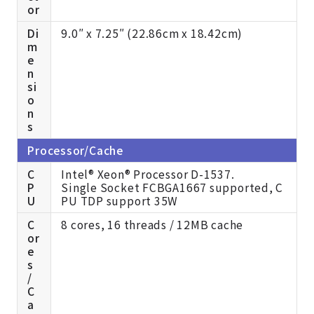
or
Di
9.0″ x 7.25″ (22.86cm x 18.42cm)
m
e
n
si
o
n
s
Processor/Cache
C
Intel® Xeon® Processor D-1537.
P
Single Socket FCBGA1667 supported, C
U
PU TDP support 35W
C
8 cores, 16 threads / 12MB cache
or
e
s
/
C
a