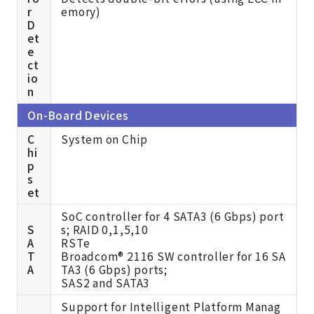
r
emory)
D
et
e
ct
io
n
On-Board Devices
C
System on Chip
hi
p
s
et
SoC controller for 4 SATA3 (6 Gbps) port
S
s; RAID 0,1,5,10
A
RSTe
T
Broadcom® 2116 SW controller for 16 SA
A
TA3 (6 Gbps) ports;
SAS2 and SATA3
Support for Intelligent Platform Manag