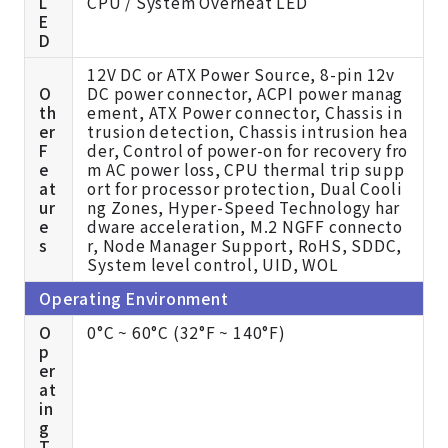
L
CPU / System Overheat LED
E
D
12V DC or ATX Power Source, 8-pin 12v
O
DC power connector, ACPI power manag
th
ement, ATX Power connector, Chassis in
er
trusion detection, Chassis intrusion hea
F
der, Control of power-on for recovery fro
e
m AC power loss, CPU thermal trip supp
at
ort for processor protection, Dual Cooli
ur
ng Zones, Hyper-Speed Technology har
e
dware acceleration, M.2 NGFF connecto
s
r, Node Manager Support, RoHS, SDDC,
System level control, UID, WOL
Operating Environment
O
0°C ~ 60°C (32°F ~ 140°F)
p
er
at
in
g
T