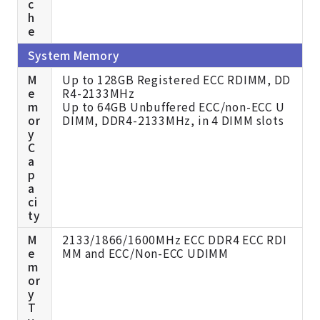
c
h
e
System Memory
M
Up to 128GB Registered ECC RDIMM, DD
e
R4-2133MHz
m
Up to 64GB Unbuffered ECC/non-ECC U
or
DIMM, DDR4-2133MHz, in 4 DIMM slots
y
C
a
p
a
ci
ty
M
2133/1866/1600MHz ECC DDR4 ECC RDI
e
MM and ECC/Non-ECC UDIMM
m
or
y
T