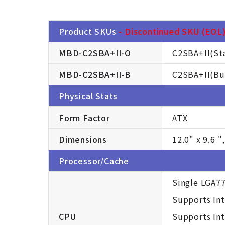
Product SKUs
- Discontinued SKU (EOL).
MBD-C2SBA+II-O
C2SBA+II(Sta
MBD-C2SBA+II-B
C2SBA+II(Bu
Physical Stats
Form Factor
ATX
Dimensions
12.0" x 9.6 
Processor/Cache
Single LGA7
Supports In
CPU
Supports In