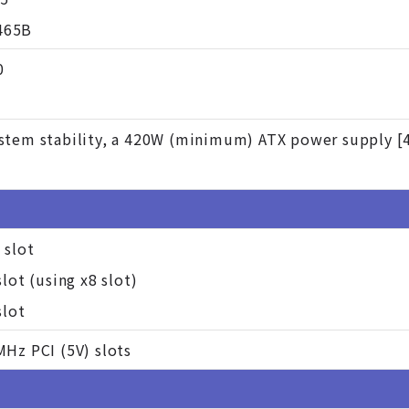
465B
0
stem stability, a 420W (minimum) ATX power supply [4-
 slot
slot (using x8 slot)
slot
MHz PCI (5V) slots