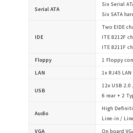
Six Serial A
Serial ATA
Six SATA har
Two EIDE cha
IDE
ITE 8212F chi
ITE 8211F chi
Floppy
1 Floppy con
LAN
1x RJ45 LAN
12x USB 2.0 
USB
6 rear + 2 T
High Definit
Audio
Line-in / Li
VGA
On board VG