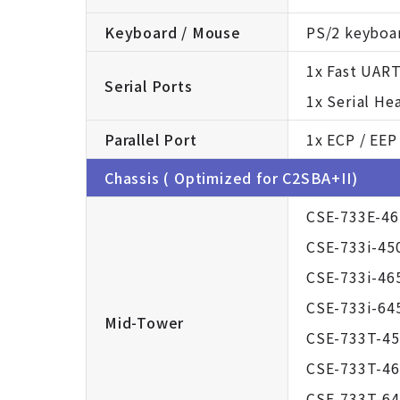
Keyboard / Mouse
PS/2 keyboa
1x Fast UART
Serial Ports
1x Serial He
Parallel Port
1x ECP / EEP 
Chassis ( Optimized for C2SBA+II)
CSE-733E-4
CSE-733i-45
CSE-733i-46
CSE-733i-64
Mid-Tower
CSE-733T-4
CSE-733T-4
CSE-733T-6