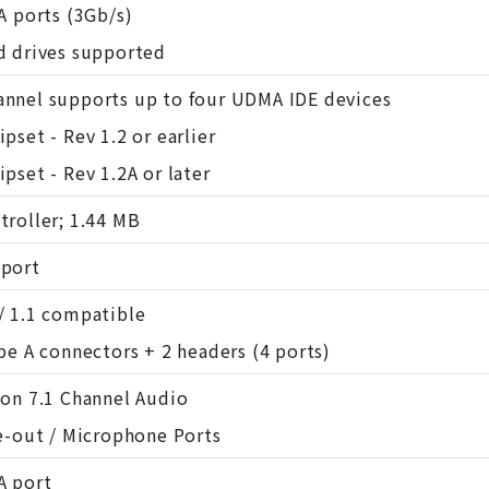
TA ports (3Gb/s)
d drives supported
nnel supports up to four UDMA IDE devices
pset - Rev 1.2 or earlier
pset - Rev 1.2A or later
troller; 1.44 MB
 port
/ 1.1 compatible
ype A connectors + 2 headers (4 ports)
ion 7.1 Channel Audio
ne-out / Microphone Ports
A port