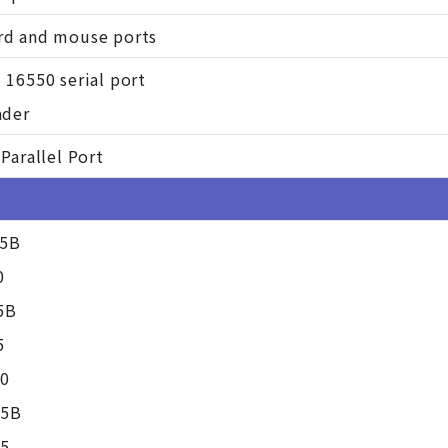
rd and mouse ports
 16550 serial port
ader
Parallel Port
65B
0
5B
5
50
65B
45