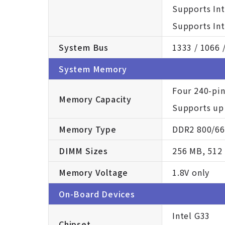
Supports In
Supports Int
System Bus
1333 / 1066 
System Memory
Four 240-pin
Memory Capacity
Supports up
Memory Type
DDR2 800/66
DIMM Sizes
256 MB, 512
Memory Voltage
1.8V only
On-Board Devices
Intel G33
Chipset