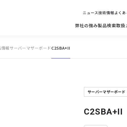
ニュース
技術情報
よくあ
弊社の強み
製品検索
取扱
品情報
サーバーマザーボード
C2SBA+II
キッティング
ご購入を
検討されている方へ
修理サポ
サーバー
修理・交換・
保守の依頼
サーバーマザーボード
サーバーマザーボード
C2SBA+II