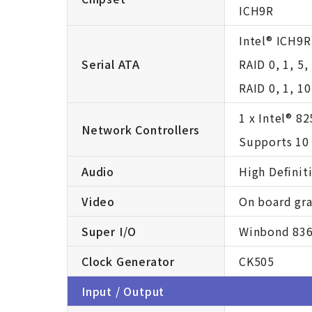
ICH9R
Intel® ICH9R
Serial ATA
RAID 0, 1, 5
RAID 0, 1, 1
1 x Intel® 8
Network Controllers
Supports 10
Audio
High Definit
Video
On board gra
Super I/O
Winbond 83
Clock Generator
CK505
Input / Output