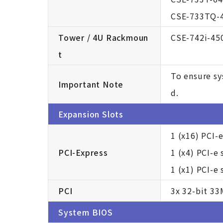
CSE-733TQ-
Tower / 4U Rackmoun
CSE-742i-45
t
To ensure sy
Important Note
d.
Expansion Slots
1 (x16) PCI-e
PCI-Express
1 (x4) PCI-e 
1 (x1) PCI-e 
PCI
3x 32-bit 33
System BIOS