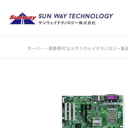
サーバー・産業用PCならサンウェイテクノロジー
製
製品カテゴリから探す
メーカーから探す
全ての製品から探す