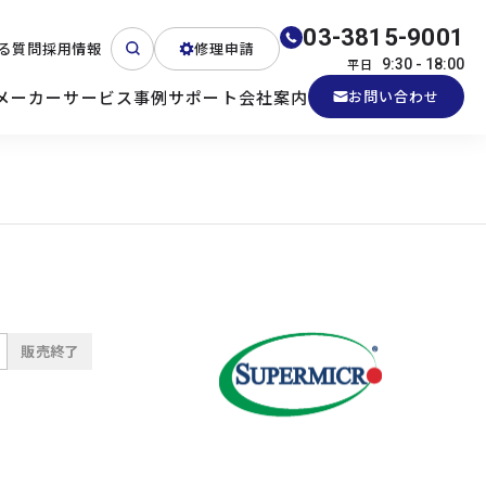
03-3815-9001
る質問
採用情報
修理申請
平日
9:30 - 18:00
メーカー
サービス
事例
サポート
会社案内
お問い合わせ
ート
テクニカルサポート
各種検証機貸出
産業用PC
よくある質問
電源 (Zippy)
販売終了