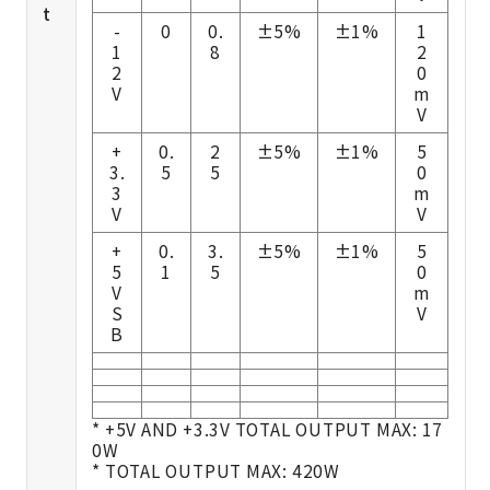
t
-
0
0.
±5%
±1%
1
1
8
2
2
0
V
m
V
+
0.
2
±5%
±1%
5
3.
5
5
0
3
m
V
V
+
0.
3.
±5%
±1%
5
5
1
5
0
V
m
S
V
B
* +5V AND +3.3V TOTAL OUTPUT MAX: 17
0W
* TOTAL OUTPUT MAX: 420W