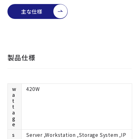
よくある質問
採用情報
主な仕様
製品仕様
w
420W
a
t
t
a
g
e
s
Server ,Workstation ,Storage System ,IP