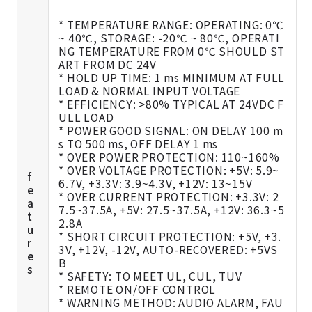
* TEMPERATURE RANGE: OPERATING: 0℃
~ 40℃, STORAGE: -20℃ ~ 80℃, OPERATI
NG TEMPERATURE FROM 0℃ SHOULD ST
ART FROM DC 24V
* HOLD UP TIME: 1 ms MINIMUM AT FULL
LOAD & NORMAL INPUT VOLTAGE
* EFFICIENCY: >80% TYPICAL AT 24VDC F
ULL LOAD
* POWER GOOD SIGNAL: ON DELAY 100 m
s TO 500 ms, OFF DELAY 1 ms
* OVER POWER PROTECTION: 110~160%
* OVER VOLTAGE PROTECTION: +5V: 5.9~
f
6.7V, +3.3V: 3.9~4.3V, +12V: 13~15V
e
* OVER CURRENT PROTECTION: +3.3V: 2
a
7.5~37.5A, +5V: 27.5~37.5A, +12V: 36.3~5
t
2.8A
u
* SHORT CIRCUIT PROTECTION: +5V, +3.
r
3V, +12V, -12V, AUTO-RECOVERED: +5VS
e
B
s
* SAFETY: TO MEET UL, CUL, TUV
* REMOTE ON/OFF CONTROL
* WARNING METHOD: AUDIO ALARM, FAU