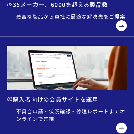
35メーカー、6000を超える製品数
02
豊富な製品から貴社に最適な解決先をご提案
購入者向けの会員サイトを運用
03
不具合申請・状況確認・修理レポートまでオ
ンラインで完結