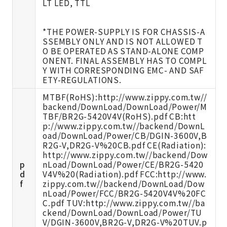
LT LED, TTL
*THE POWER-SUPPLY IS FOR CHASSIS-A
SSEMBLY ONLY AND IS NOT ALLOWED T
O BE OPERATED AS STAND-ALONE COMP
ONENT. FINAL ASSEMBLY HAS TO COMPL
Y WITH CORRESPONDING EMC- AND SAF
ETY-REGULATIONS.
MTBF(RoHS):http://www.zippy.com.tw//
backend/DownLoad/DownLoad/Power/M
TBF/BR2G-5420V4V(RoHS).pdf CB:htt
p://www.zippy.com.tw//backend/DownL
oad/DownLoad/Power/CB/DGIN-3600V,B
R2G-V,DR2G-V%20CB.pdf CE(Radiation):
http://www.zippy.com.tw//backend/Dow
p
nLoad/DownLoad/Power/CE/BR2G-5420
d
V4V%20(Radiation).pdf FCC:http://www.
f
zippy.com.tw//backend/DownLoad/Dow
nLoad/Power/FCC/BR2G-5420V4V%20FC
C.pdf TUV:http://www.zippy.com.tw//ba
ckend/DownLoad/DownLoad/Power/TU
V/DGIN-3600V,BR2G-V,DR2G-V%20TUV.p