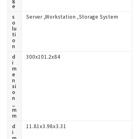
g
e
s
Server ,Workstation ,Storage System
o
lu
ti
o
n
d
300x101.2x84
i
m
e
n
si
o
n
_
m
m
d
11.81x3.98x3.31
i
m