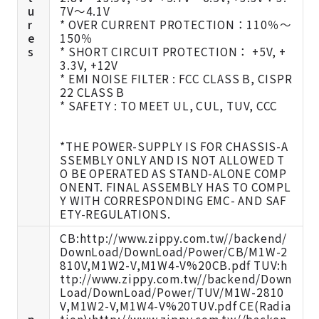
u
7V～4.1V
r
* OVER CURRENT PROTECTION：110％～
e
150％
s
* SHORT CIRCUIT PROTECTION： +5V, +
3.3V, +12V
* EMI NOISE FILTER : FCC CLASS B, CISPR
22 CLASS B
* SAFETY : TO MEET UL, CUL, TUV, CCC
*THE POWER-SUPPLY IS FOR CHASSIS-A
SSEMBLY ONLY AND IS NOT ALLOWED T
O BE OPERATED AS STAND-ALONE COMP
ONENT. FINAL ASSEMBLY HAS TO COMPL
Y WITH CORRESPONDING EMC- AND SAF
ETY-REGULATIONS.
CB:http://www.zippy.com.tw//backend/
DownLoad/DownLoad/Power/CB/M1W-2
810V,M1W2-V,M1W4-V%20CB.pdf TUV:h
ttp://www.zippy.com.tw//backend/Down
Load/DownLoad/Power/TUV/M1W-2810
V,M1W2-V,M1W4-V%20TUV.pdf CE(Radia