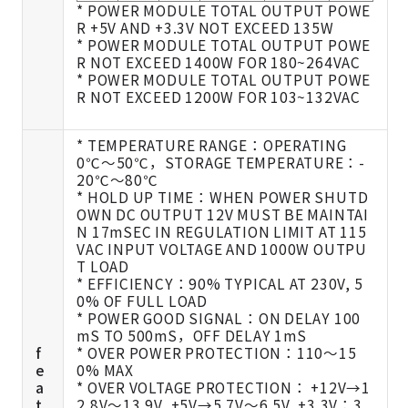
* POWER MODULE TOTAL OUTPUT POWE
R +5V AND +3.3V NOT EXCEED 135W
* POWER MODULE TOTAL OUTPUT POWE
R NOT EXCEED 1400W FOR 180~264VAC
* POWER MODULE TOTAL OUTPUT POWE
R NOT EXCEED 1200W FOR 103~132VAC
* TEMPERATURE RANGE：OPERATING
0℃～50℃，STORAGE TEMPERATURE：-
20℃～80℃
* HOLD UP TIME：WHEN POWER SHUTD
OWN DC OUTPUT 12V MUST BE MAINTAI
N 17mSEC IN REGULATION LIMIT AT 115
VAC INPUT VOLTAGE AND 1000W OUTPU
T LOAD
* EFFICIENCY：90% TYPICAL AT 230V, 5
0% OF FULL LOAD
* POWER GOOD SIGNAL：ON DELAY 100
mS TO 500mS，OFF DELAY 1mS
f
* OVER POWER PROTECTION：110～15
e
0% MAX
a
* OVER VOLTAGE PROTECTION： +12V→1
t
2.8V～13.9V, +5V→5.7V～6.5V, +3.3V：3.