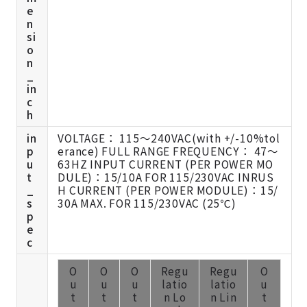
e
n
si
o
n
_
in
c
h
in
VOLTAGE： 115～240VAC(with +/-10%tol
p
erance) FULL RANGE FREQUENCY： 47～
u
63HZ INPUT CURRENT (PER POWER MO
t
DULE)：15/10A FOR 115/230VAC INRUS
_
H CURRENT (PER POWER MODULE)：15/
s
30A MAX. FOR 115/230VAC (25℃)
p
e
c
O
O
O
Regu
Regu
O
u
u
u
latio
latio
u
t
t
t
n Lo
n Lin
t