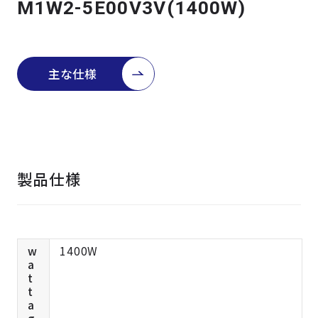
M1W2-5E00V3V(1400W)
よくある質問
採用情報
主な仕様
製品仕様
w
1400W
a
t
t
a