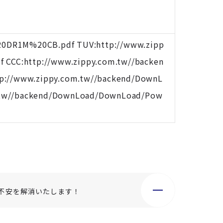
0DR1M%20CB.pdf TUV:http://www.zipp
CC:http://www.zippy.com.tw//backen
//www.zippy.com.tw//backend/DownL
.tw//backend/DownLoad/DownLoad/Pow
不安を解消いたします！