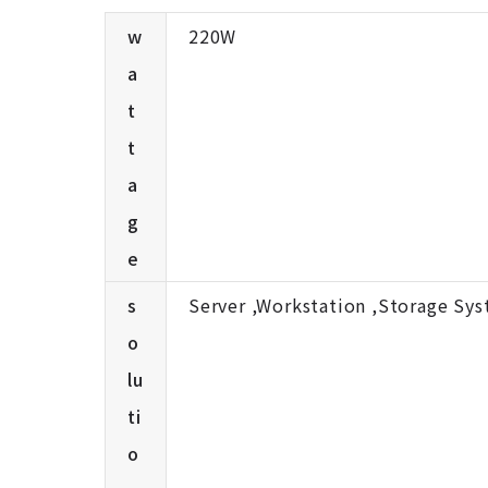
w
220W
a
t
t
a
g
e
s
Server ,Workstation ,Storage Sy
o
lu
ti
o