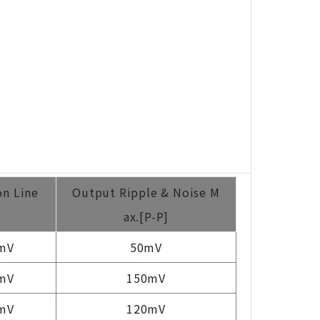
on Line
Output Ripple & Noise M
ax.[P-P]
mV
50mV
mV
150mV
mV
120mV