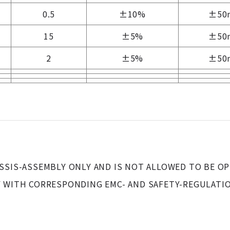
0.5
±10%
±50
15
±5%
±50
2
±5%
±50
ASSIS-ASSEMBLY ONLY AND IS NOT ALLOWED TO BE O
Y WITH CORRESPONDING EMC- AND SAFETY-REGULATI