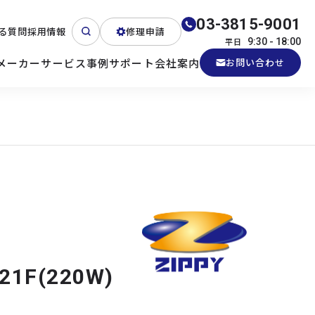
03-3815-9001
る質問
採用情報
修理申請
平日
9:30 - 18:00
メーカー
サービス
事例
サポート
会社案内
お問い合わせ
ート
テクニカルサポート
各種検証機貸出
産業用PC
よくある質問
電源 (Zippy)
21F(220W)