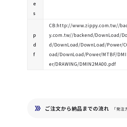
e
s
CB:http://www.zippy.com.tw//
p
y.com.tw//backend/DownLoad/D
d
d/DownLoad/DownLoad/Power/C
f
oad/DownLoad/Power/MTBF/DMIN
er/DRAWING/DMIN2MA00.pdf
ご注文から納品までの流れ
「発注