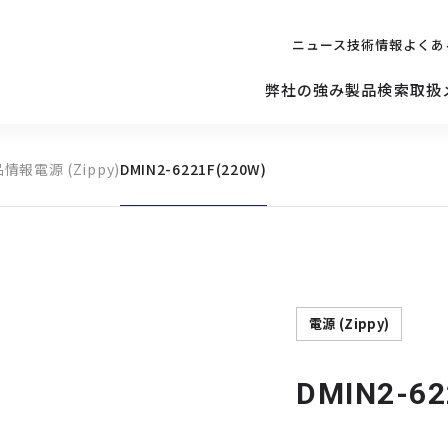
ニュース
技術情報
よくあ
弊社の強み
製品検索
取扱
品情報
電源 (Zippy)
DMIN2-6221F(220W)
キッティング
ご購入を
検討されている方へ
修理サポ
サーバー
修理・交換・
保守の依頼
サーバーマザーボード
電源 (Zippy)
DMIN2-62