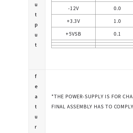
u
-12V
0.0
t
+3.3V
1.0
p
+5VSB
0.1
u
t
f
e
a
*THE POWER-SUPPLY IS FOR CH
t
FINAL ASSEMBLY HAS TO COMPL
u
r