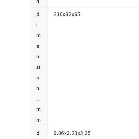
n
d
230x82x85
i
m
e
n
si
o
n
_
m
m
d
9.06x3.23x3.35