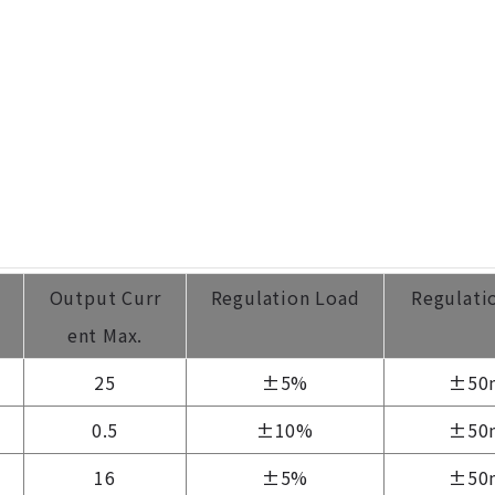
Output Curr
Regulation Load
Regulati
ent Max.
25
±5%
±50
0.5
±10%
±50
16
±5%
±50