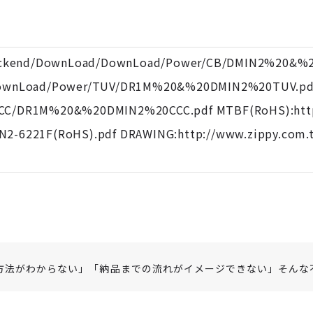
backend/DownLoad/DownLoad/Power/CB/DMIN2%20&%2
ownLoad/Power/TUV/DR1M%20&%20DMIN2%20TUV.pdf C
CC/DR1M%20&%20DMIN2%20CCC.pdf MTBF(RoHS):http:
2-6221F(RoHS).pdf DRAWING:http://www.zippy.com
方法がわからない」「納品までの流れがイメージできない」そんな