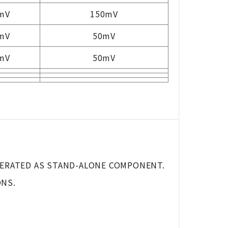
mV
150mV
mV
50mV
mV
50mV
PERATED AS STAND-ALONE COMPONENT.
ONS.