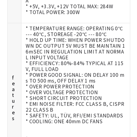
A
* +5V, +3.3V, +12V TOTAL MAX: 284W
* TOTAL POWER: 300W
* TEMPERATURE RANGE: OPERATING 0℃
--- 40℃, STOREAGE -20℃ --- 80℃
* HOLD UP TIME: WHEN POWER SHUTDO
WN DC OUTPUT 5V MUST BE MAINTAIN 1
6mSEC IN REGULATION LIMIT AT NORMA
L INPUT VOLTAGE
* EFFICIENCY: 80%-84% TYPICAL AT 115
V, FULL LOAD
* POWER GOOD SIGNAL: ON DELAY 100 m
f
s TO 500 ms, OFF DELAY 1 ms
e
* OVER POWER PROTECTION
a
* OVER VOLTAGE PROTECTION
t
* SHORT CIRCUIT PROTECTION
u
* EMI NOISE FILTER: FCC CLASS B, CISPR
r
22 CLASS B
e
* SAFETY: UL, TÜV, RFI/EMI STANDARDS
s
* COOLING: ONE 40mm DC FANS