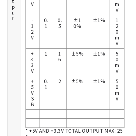
t
V
m
p
V
u
t
-
0.
0.
±1
±1%
1
1
1
5
0%
2
2
0
V
m
V
+
1
1
±5%
±1%
5
3.
6
0
3
m
V
V
+
0.
2
±5%
±1%
5
5
1
0
V
m
S
V
B
* +5V AND +3.3V TOTAL OUTPUT MAX: 25