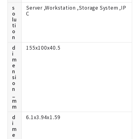
s
Server ,Workstation ,Storage System ,IP
o
C
lu
ti
o
n
d
155x100x40.5
i
m
e
n
si
o
n
_
m
m
d
6.1x3.94x1.59
i
m
e