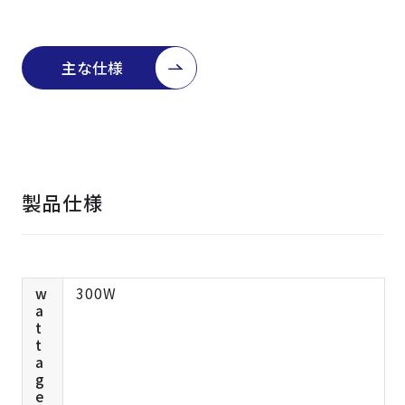
よくある質問
採用情報
主な仕様
製品仕様
w
300W
a
t
t
a
g
e