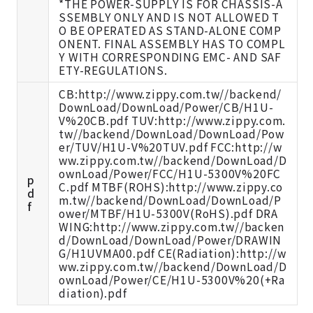
*THE POWER-SUPPLY IS FOR CHASSIS-A
SSEMBLY ONLY AND IS NOT ALLOWED T
O BE OPERATED AS STAND-ALONE COMP
ONENT. FINAL ASSEMBLY HAS TO COMPL
Y WITH CORRESPONDING EMC- AND SAF
ETY-REGULATIONS.
CB:http://www.zippy.com.tw//backend/
DownLoad/DownLoad/Power/CB/H1U-
V%20CB.pdf TUV:http://www.zippy.com.
tw//backend/DownLoad/DownLoad/Pow
er/TUV/H1U-V%20TUV.pdf FCC:http://w
ww.zippy.com.tw//backend/DownLoad/D
ownLoad/Power/FCC/H1U-5300V%20FC
p
C.pdf MTBF(ROHS):http://www.zippy.co
d
m.tw//backend/DownLoad/DownLoad/P
f
ower/MTBF/H1U-5300V(RoHS).pdf DRA
WING:http://www.zippy.com.tw//backen
d/DownLoad/DownLoad/Power/DRAWIN
G/H1UVMA00.pdf CE(Radiation):http://w
ww.zippy.com.tw//backend/DownLoad/D
ownLoad/Power/CE/H1U-5300V%20(+Ra
diation).pdf