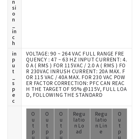
n
si
o
n
_
in
c
h
in
VOLTAGE: 90 ~ 264 VAC FULL RANGE FRE
p
QUENCY : 47 ~ 63 HZ INPUT CURRENT: 4.
u
0 A ( RMS ) FOR 115VAC / 2.0 A ( RMS ) FO
t
R 230VAC INRUSH CURRENT: 20A MAX. F
_
OR 115 VAC / 40A MAX. FOR 230 VAC POW
s
ER FACTOR CORRECTION: PFC CAN REAC
p
H THE TARGET OF 95% @115V, FULL LOA
e
D, FOLLOWING THE STANDARD
c
O
O
O
Regu
Regu
O
u
u
u
latio
latio
u
t
t
t
n Lo
n Lin
t
p
p
p
ad
e
p
u
u
u
u