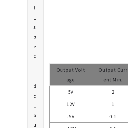
t
_
s
p
e
c
Output Volt
Output Curr
age
ent Min.
d
5V
2
c
12V
1
_
o
-5V
0.1
u