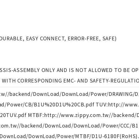
URABLE, EASY CONNECT, ERROR-FREE, SAFE)
ASSIS-ASSEMBLY ONLY AND IS NOT ALLOWED TO BE O
Y WITH CORRESPONDING EMC- AND SAFETY-REGULATI
.tw//backend/DownLoad/DownLoad/Power/DRAWING/D1
d/Power/CB/B1U%20D1U%20CB.pdf TUV:http://www.
0TUV.pdf MTBF:http://www.zippy.com.tw//backend
py.com.tw//backend/DownLoad/DownLoad/Power/CCC/
/DownLoad/DownLoad/Power/MTBF/D1U-6180F(RoHS).pd