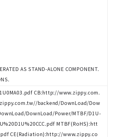
PERATED AS STAND-ALONE COMPONENT.
ONS.
U0MA03.pdf CB:http://www.zippy.com.
zippy.com.tw//backend/DownLoad/Dow
/DownLoad/DownLoad/Power/MTBF/D1U-
B1U%20D1U%20CCC.pdf MTBF(RoHS):htt
f CE(Radiation):http://www.zippy.co