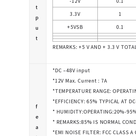
-12V
0.1
t
3.3V
1
p
+5VSB
0.1
u
t
REMARKS: +5 V AND + 3.3 V TOT
*DC –48V input
*12V Max. Current : 7A
*TEMPERATURE RANGE: OPERATI
*EFFICIENCY: 65% TYPICAL AT DC
f
* HUMIDITY:OPERATING:20%-95
e
* REMARKS:85% IS NORMAL COND
a
*EMI NOISE FILTER: FCC CLASS A