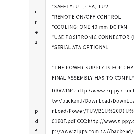
t
*SAFETY: UL, CSA, TUV
u
*REMOTE ON/OFF CONTROL
r
*COOLING: ONE 40 mm DC FAN
e
*USE POSITRONIC CONNECTOR (D
s
*SERIAL ATA OPTIONAL
*THE POWER-SUPPLY IS FOR CH
FINAL ASSEMBLY HAS TO COMPL
DRAWING:http://www.zippy.com
tw//backend/DownLoad/DownLoa
p
nLoad/Power/TUV/B1U%20D1U%2
d
6180F.pdf CCC:http://www.zip
f
p://www.zippy.com.tw//backend