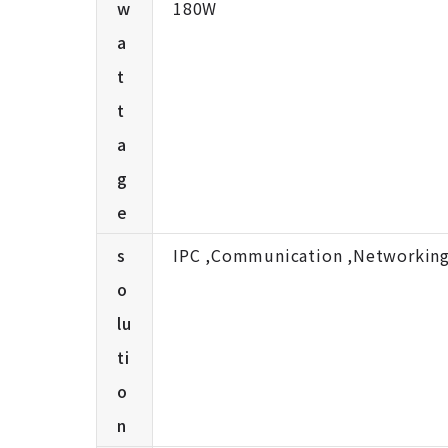
w
180W
a
t
t
a
g
e
s
IPC ,Communication ,Networkin
o
lu
ti
o
n