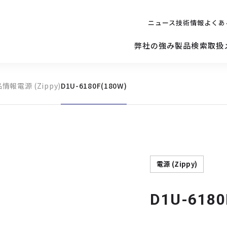
ニュース
技術情報
よくあ
弊社の強み
製品検索
取扱
品情報
電源 (Zippy)
D1U-6180F(180W)
キッティング
ご購入を
検討されている方へ
修理サポ
サーバー
修理・交換・
保守の依頼
サーバーマザーボード
電源 (Zippy)
D1U-6180