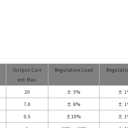
Output Curr
Regulation Load
Regulati
ent Max.
20
± 5%
± 
7.0
± 8%
± 
0.5
±10%
± 