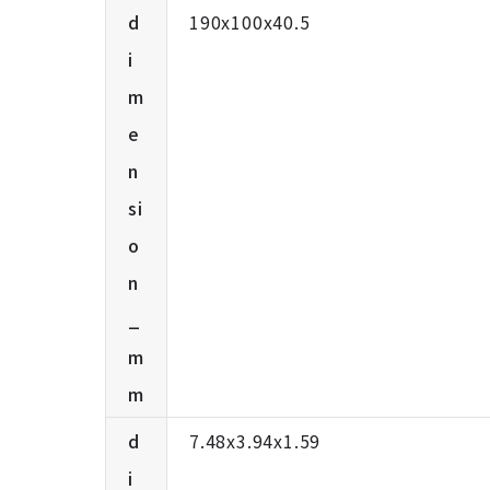
d
190x100x40.5
i
m
e
n
si
o
n
_
m
m
d
7.48x3.94x1.59
i