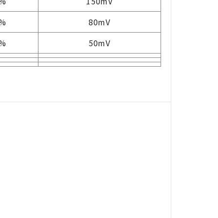
1%
150mV
1%
80mV
1%
50mV