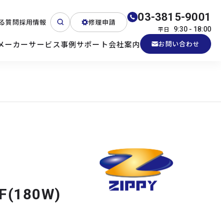
03-3815-9001
る質問
採用情報
修理申請
平日
9:30 - 18:00
メーカー
サービス
事例
サポート
会社案内
お問い合わせ
ート
テクニカルサポート
各種検証機貸出
産業用PC
よくある質問
電源 (Zippy)
F(180W)