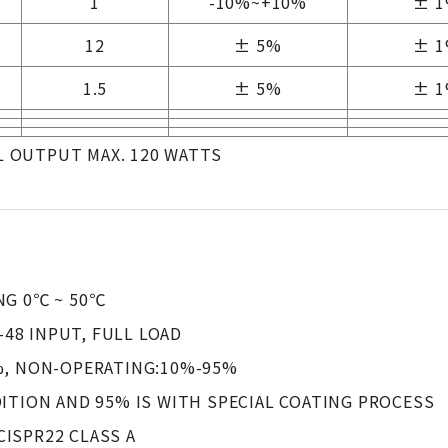
1
-10%~+10%
± 
12
± 5%
± 
1.5
± 5%
± 
AL OUTPUT MAX. 120 WATTS
NG 0℃ ~ 50℃
-48 INPUT, FULL LOAD
%, NON-OPERATING:10%-95%
ITION AND 95% IS WITH SPECIAL COATING PROCESS
 CISPR22 CLASS A