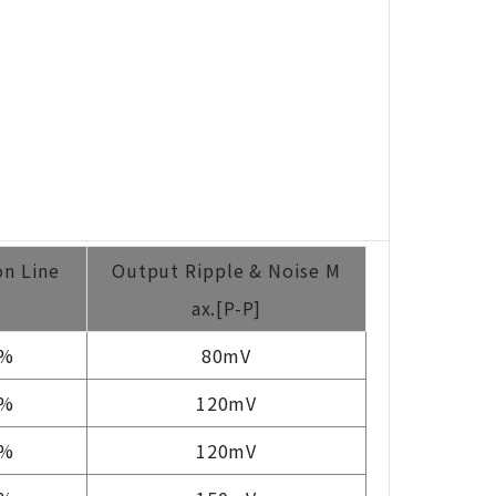
on Line
Output Ripple & Noise M
ax.[P-P]
1%
80mV
1%
120mV
1%
120mV