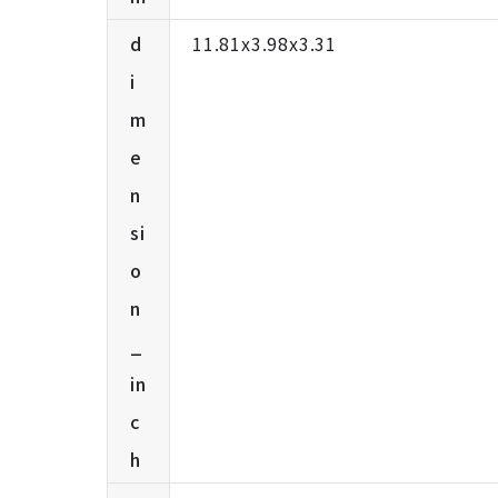
d
11.81x3.98x3.31
i
m
e
n
si
o
n
_
in
c
h