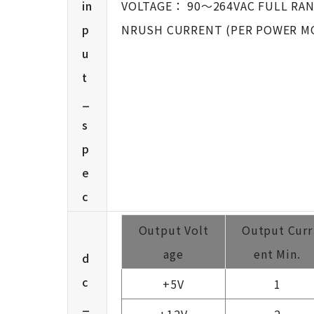
in
VOLTAGE： 90～264VAC FULL RAN
p
NRUSH CURRENT (PER POWER MO
u
t
_
s
p
e
c
Output Volt
Output Curr
age
ent Min.
d
c
+5V
1
_