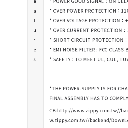
e
* POWER GOOD SIGNAL：ON DEL
a
* OVER POWER PROTECTION：1
t
* OVER VOLTAGE PROTECTION：+
u
* OVER CURRENT PROTECTION
r
* SHORT CIRCUIT PROTECTION： +
e
* EMI NOISE FILTER : FCC CLASS 
s
* SAFETY : TO MEET UL, CUL, TU
*THE POWER-SUPPLY IS FOR CH
FINAL ASSEMBLY HAS TO COMPL
CB:http://www.zippy.com.tw//
w.zippy.com.tw//backend/Down