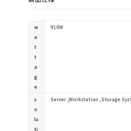
w
910W
a
t
t
a
g
e
s
Server ,Workstation ,Storage Sy
o
lu
ti