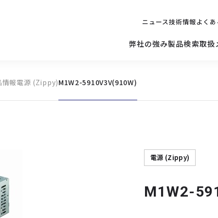
ニュース
技術情報
よくあ
弊社の強み
製品検索
取扱
品情報
電源 (Zippy)
M1W2-5910V3V(910W)
キッティング
ご購入を
検討されている方へ
修理サポ
サーバー
修理・交換・
保守の依頼
サーバーマザーボード
電源 (Zippy)
M1W2-59