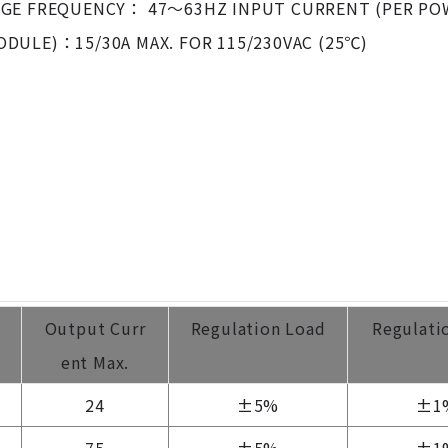
GE FREQUENCY： 47～63HZ INPUT CURRENT (PER POW
DULE)：15/30A MAX. FOR 115/230VAC (25℃)
Output Curr
Regulation Load
Regulati
ent Max.
24
±5%
±1