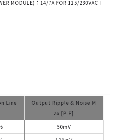
ER MODULE)：14/7A FOR 115/230VAC I
on Line
Output Ripple & Noise M
ax.[P-P]
%
50mV