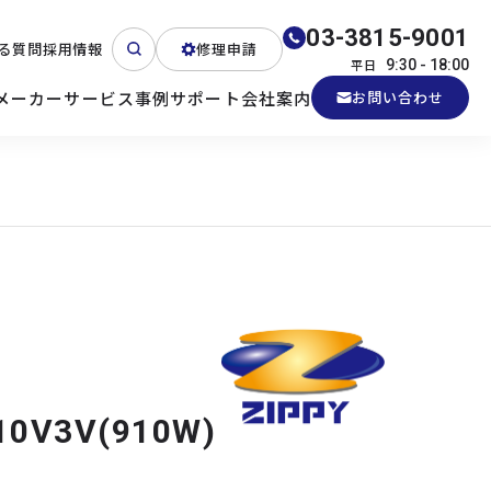
03-3815-9001
る質問
採用情報
修理申請
平日
9:30 - 18:00
メーカー
サービス
事例
サポート
会社案内
お問い合わせ
ート
テクニカルサポート
各種検証機貸出
産業用PC
よくある質問
電源 (Zippy)
10V3V(910W)