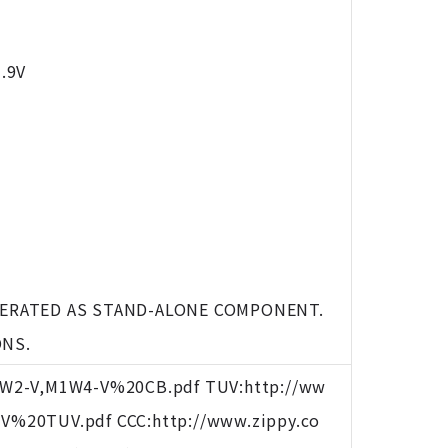
.9V
PERATED AS STAND-ALONE COMPONENT.
ONS.
W2-V,M1W4-V%20CB.pdf TUV:http://ww
%20TUV.pdf CCC:http://www.zippy.co