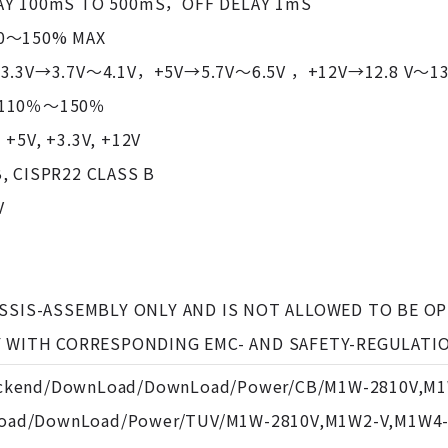
AY 100mS TO 500mS，OFF DELAY 1mS
10～150% MAX
3.3V→3.7V～4.1V，+5V→5.7V～6.5V ，+12V→12.8 V～13
：110％～150％
5V, +3.3V, +12V
B, CISPR22 CLASS B
V
ASSIS-ASSEMBLY ONLY AND IS NOT ALLOWED TO BE O
Y WITH CORRESPONDING EMC- AND SAFETY-REGULATI
backend/DownLoad/DownLoad/Power/CB/M1W-2810V,M1
Load/DownLoad/Power/TUV/M1W-2810V,M1W2-V,M1W4-V