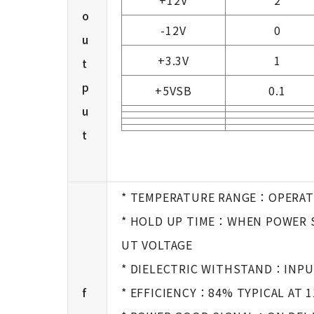
+12V
2
o
-12V
0
u
+3.3V
1
t
p
+5VSB
0.1
u
t
* TEMPERATURE RANGE：OPER
* HOLD UP TIME：WHEN POWER S
UT VOLTAGE
* DIELECTRIC WITHSTAND：INPU
f
* EFFICIENCY：84% TYPICAL AT 1