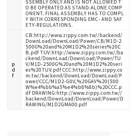
SSEMBLY ONLY AND IS NOT ALLOWED T
O BE OPERATED AS STAND-ALONE COMP
ONENT. FINAL ASSEMBLY HAS TO COMPL
Y WITH CORRESPONDING EMC- AND SAF
ETY-REGULATIONS.
CB:http://www.zippy.com.tw//backend/
DownLoad/DownLoad/Power/CB/M1D-2
500G%20and%20M1D2%20series%20C
B.pdf TUV:http://www.zippy.com.tw//ba
ckend/DownLoad/DownLoad/Power/TU
p
V/M1D-2500G%20and%20M1D2%20seri
d
es%20TUV.pdf CCC:http://www.zippy.co
f
m.tw//backend/DownLoad/DownLoad/P
ower/CCC/M1D2-G0V,%20GAV%20(500
W%e4%bb%a5%e4%b8%8b)%20CCC.p
df DRAWING:http://www.zippy.com.tw//
backend/DownLoad/DownLoad/Power/D
RAWING/M1D2GMA00.pdf