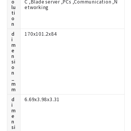
o
C ,Blade server ,PCs ,Communication ,N
lu
etworking
ti
o
n
d
170x101.2x84
i
m
e
n
si
o
n
_
m
m
d
6.69x3.98x3.31
i
m
e
n
si