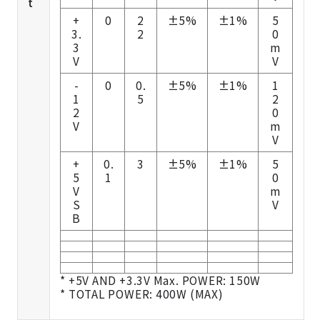
t
+
0
2
±5%
±1%
5
3.
2
0
3
m
V
V
-
0
0.
±5%
±1%
1
1
5
2
2
0
V
m
V
+
0.
3
±5%
±1%
5
5
1
0
V
m
S
V
B
* +5V AND +3.3V Max. POWER: 150W
* TOTAL POWER: 400W (MAX)