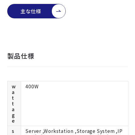
よくある質問
採用情報
主な仕様
製品仕様
w
400W
a
t
t
a
g
e
s
Server ,Workstation ,Storage System ,IP