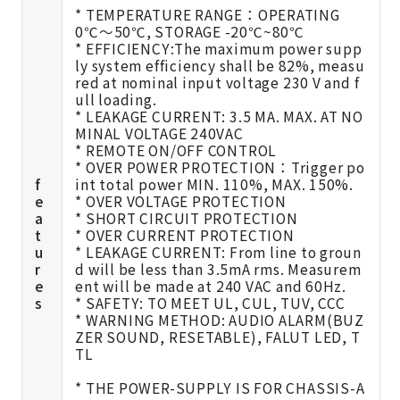
* TEMPERATURE RANGE：OPERATING
0℃～50℃, STORAGE -20℃~80℃
* EFFICIENCY:The maximum power supp
ly system efficiency shall be 82%, measu
red at nominal input voltage 230 V and f
ull loading.
* LEAKAGE CURRENT: 3.5 MA. MAX. AT NO
MINAL VOLTAGE 240VAC
* REMOTE ON/OFF CONTROL
* OVER POWER PROTECTION：Trigger po
f
int total power MIN. 110%, MAX. 150%.
e
* OVER VOLTAGE PROTECTION
a
* SHORT CIRCUIT PROTECTION
t
* OVER CURRENT PROTECTION
u
* LEAKAGE CURRENT: From line to groun
r
d will be less than 3.5mA rms. Measurem
e
ent will be made at 240 VAC and 60Hz.
s
* SAFETY: TO MEET UL, CUL, TUV, CCC
* WARNING METHOD: AUDIO ALARM(BUZ
ZER SOUND, RESETABLE), FALUT LED, T
TL
* THE POWER-SUPPLY IS FOR CHASSIS-A