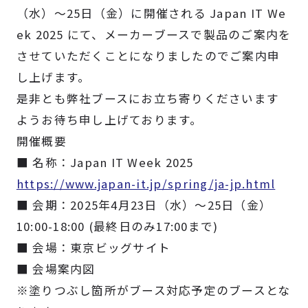
製品検索
（水）～25日（金）に開催される Japan IT We
ek 2025 にて、メーカーブースで製品のご案内を
させていただくことになりましたのでご案内申
取扱メーカー
し上げます。
是非とも弊社ブースにお立ち寄りくださいます
サービス
ようお待ち申し上げております。
開催概要
事例
■ 名称：Japan IT Week 2025
https://www.japan-it.jp/spring/ja-jp.html
サポート
■ 会期：2025年4月23日（水）～25日（金）
10:00-18:00 (最終日のみ17:00まで)
会社案内
■ 会場：東京ビッグサイト
■ 会場案内図
ニュース
技術情報
※塗りつぶし箇所がブース対応予定のブースとな