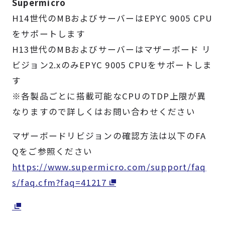
Supermicro
製品検索
H14世代のMBおよびサーバーはEPYC 9005 CPU
をサポートします
取扱メーカー
H13世代のMBおよびサーバーはマザーボード リ
ビジョン2.xのみEPYC 9005 CPUをサポートしま
サービス
す
※各製品ごとに搭載可能なCPUのTDP上限が異
事例
なりますので詳しくはお問い合わせください
マザーボードリビジョンの確認方法は以下のFA
サポート
Qをご参照ください
https://www.supermicro.com/support/faq
会社案内
s/faq.cfm?faq=41217
ニュース
技術情報