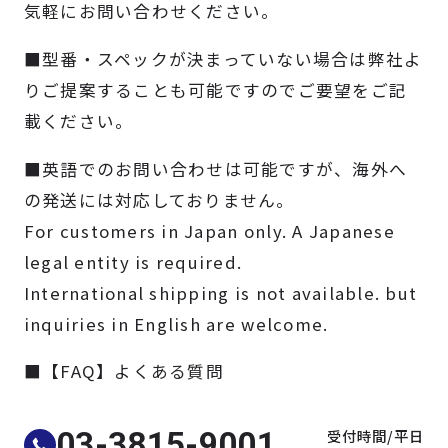
気軽にお問い合わせください。
製品検索
■型番・スペックが決まっていない場合は弊社よ
取扱メーカー
りご提案することも可能ですのでご要望をご記
載ください。
サービス
■英語でのお問い合わせは可能ですが、海外へ
の発送には対応しておりません。
事例
For customers in Japan only. A Japanese
legal entity is required.
サポート
International shipping is not available. but
inquiries in English are welcome.
会社案内
■【FAQ】よくある質問
ニュース
技術情報
受付時間/平日
03-3815-9001