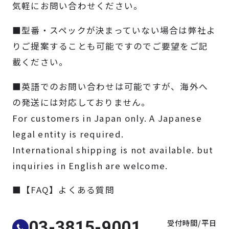
気軽にお問い合わせください。
製品検索
■型番・スペックが決まっていない場合は弊社よ
取扱メーカー
りご提案することも可能ですのでご要望をご記
載ください。
サービス
■英語でのお問い合わせは可能ですが、海外へ
の発送には対応しておりません。
事例
For customers in Japan only. A Japanese
legal entity is required.
サポート
International shipping is not available. but
inquiries in English are welcome.
会社案内
■【FAQ】よくある質問
ニュース
技術情報
受付時間/平日
03-3815-9001