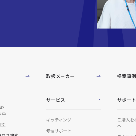
取扱メーカー
提案事
サービス
サポー
ay
sys
キッティング
ご購入を
IPC
へ
修理サポート
クロス検索