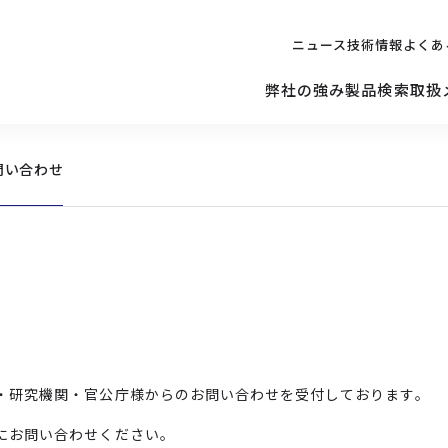
ニュース
技術情報
よくあ
弊社の強み
製品検索
取扱
問い合わせ
キッティング
ご購入を
検討されている方へ
修理サポ
サーバー
修理・交換・
保守の依頼
サーバーマザーボード
・研究機関・官公庁様からのお問い合わせを受付しております。
にお問い合わせください。