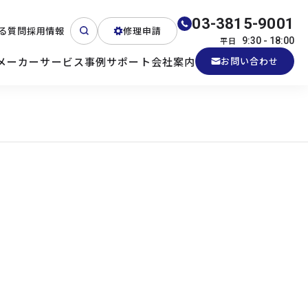
03-3815-9001
る質問
採用情報
修理申請
平日
9:30 - 18:00
メーカー
サービス
事例
サポート
会社案内
お問い合わせ
ート
テクニカルサポート
各種検証機貸出
産業用PC
よくある質問
電源 (Zippy)