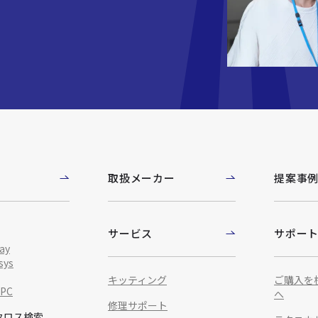
取扱メーカー
提案事
サービス
サポー
ay
sys
キッティング
ご購入を
IPC
へ
修理サポート
クロス検索