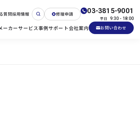
03-3815-9001
る質問
採用情報
修理申請
平日
9:30 - 18:00
メーカー
サービス
事例
サポート
会社案内
お問い合わせ
ート
テクニカルサポート
各種検証機貸出
産業用PC
よくある質問
電源 (Zippy)