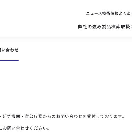
ニュース
技術情報
よくあ
弊社の強み
製品検索
取扱
問い合わせ
キッティング
ご購入を
検討されている方へ
修理サポ
サーバー
修理・交換・
保守の依頼
サーバーマザーボード
・研究機関・官公庁様からのお問い合わせを受付しております。
にお問い合わせください。