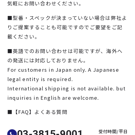
気軽にお問い合わせください。
製品検索
■型番・スペックが決まっていない場合は弊社よ
取扱メーカー
りご提案することも可能ですのでご要望をご記
載ください。
サービス
■英語でのお問い合わせは可能ですが、海外へ
の発送には対応しておりません。
事例
For customers in Japan only. A Japanese
legal entity is required.
サポート
International shipping is not available. but
inquiries in English are welcome.
会社案内
■【FAQ】よくある質問
ニュース
技術情報
受付時間/平日
03-3815-9001