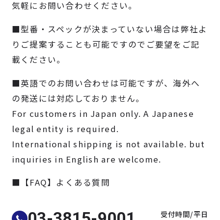
気軽にお問い合わせください。
製品検索
■型番・スペックが決まっていない場合は弊社よ
取扱メーカー
りご提案することも可能ですのでご要望をご記
載ください。
サービス
■英語でのお問い合わせは可能ですが、海外へ
の発送には対応しておりません。
事例
For customers in Japan only. A Japanese
legal entity is required.
サポート
International shipping is not available. but
inquiries in English are welcome.
会社案内
■【FAQ】よくある質問
ニュース
技術情報
受付時間/平日
03-3815-9001