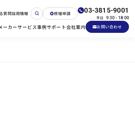
03-3815-9001
る質問
採用情報
修理申請
平日
9:30 - 18:00
メーカー
サービス
事例
サポート
会社案内
お問い合わせ
ート
テクニカルサポート
各種検証機貸出
産業用PC
よくある質問
電源 (Zippy)