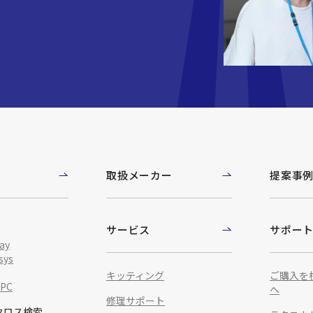
取扱メーカー
提案事
サービス
サポー
ay
sys
キッティング
ご購入を
IPC
へ
修理サポート
クロス検索