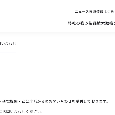
ニュース
技術情報
よくあ
弊社の強み
製品検索
取扱
問い合わせ
キッティング
ご購入を
検討されている方へ
修理サポ
サーバー
修理・交換・
保守の依頼
サーバーマザーボード
・研究機関・官公庁様からのお問い合わせを受付しております。
にお問い合わせください。