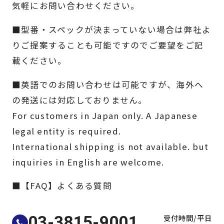
気軽にお問い合わせください。
製品検索
■型番・スペックが決まっていない場合は弊社よ
取扱メーカー
りご提案することも可能ですのでご要望をご記
載ください。
サービス
■英語でのお問い合わせは可能ですが、海外へ
の発送には対応しておりません。
事例
For customers in Japan only. A Japanese
legal entity is required.
サポート
International shipping is not available. but
inquiries in English are welcome.
会社案内
■【FAQ】よくある質問
ニュース
技術情報
受付時間/平日
03-3815-9001