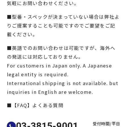
気軽にお問い合わせください。
製品検索
■型番・スペックが決まっていない場合は弊社よ
取扱メーカー
りご提案することも可能ですのでご要望をご記
載ください。
サービス
■英語でのお問い合わせは可能ですが、海外へ
の発送には対応しておりません。
事例
For customers in Japan only. A Japanese
legal entity is required.
サポート
International shipping is not available. but
inquiries in English are welcome.
会社案内
■【FAQ】よくある質問
ニュース
技術情報
受付時間/平日
03-3815-9001