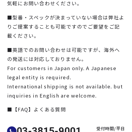
気軽にお問い合わせください。
製品検索
■型番・スペックが決まっていない場合は弊社よ
取扱メーカー
りご提案することも可能ですのでご要望をご記
載ください。
サービス
■英語でのお問い合わせは可能ですが、海外へ
の発送には対応しておりません。
事例
For customers in Japan only. A Japanese
legal entity is required.
サポート
International shipping is not available. but
inquiries in English are welcome.
会社案内
■【FAQ】よくある質問
ニュース
技術情報
受付時間/平日
03-3815-9001