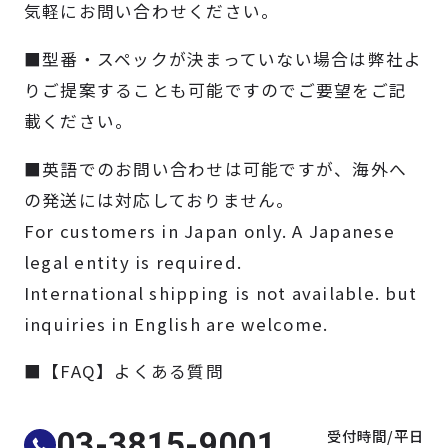
気軽にお問い合わせください。
製品検索
■型番・スペックが決まっていない場合は弊社よ
取扱メーカー
りご提案することも可能ですのでご要望をご記
載ください。
サービス
■英語でのお問い合わせは可能ですが、海外へ
の発送には対応しておりません。
事例
For customers in Japan only. A Japanese
legal entity is required.
サポート
International shipping is not available. but
inquiries in English are welcome.
会社案内
■【FAQ】よくある質問
ニュース
技術情報
受付時間/平日
03-3815-9001