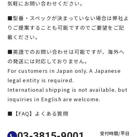
気軽にお問い合わせください。
製品検索
■型番・スペックが決まっていない場合は弊社よ
取扱メーカー
りご提案することも可能ですのでご要望をご記
載ください。
サービス
■英語でのお問い合わせは可能ですが、海外へ
の発送には対応しておりません。
事例
For customers in Japan only. A Japanese
legal entity is required.
サポート
International shipping is not available. but
inquiries in English are welcome.
会社案内
■【FAQ】よくある質問
ニュース
技術情報
受付時間/平日
03-3815-9001