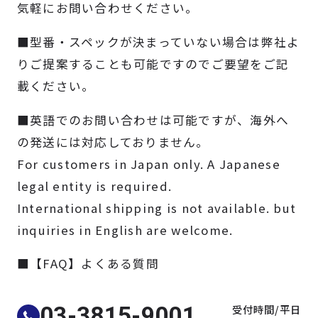
気軽にお問い合わせください。
製品検索
■型番・スペックが決まっていない場合は弊社よ
取扱メーカー
りご提案することも可能ですのでご要望をご記
載ください。
サービス
■英語でのお問い合わせは可能ですが、海外へ
の発送には対応しておりません。
事例
For customers in Japan only. A Japanese
legal entity is required.
サポート
International shipping is not available. but
inquiries in English are welcome.
会社案内
■【FAQ】よくある質問
ニュース
技術情報
受付時間/平日
03-3815-9001