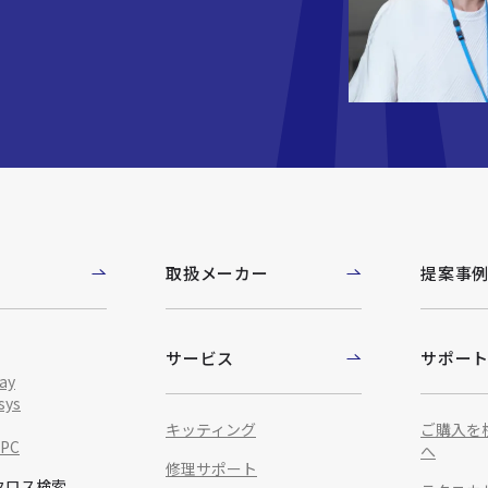
取扱メーカー
提案事
サービス
サポー
ay
sys
キッティング
ご購入を
IPC
へ
修理サポート
クロス検索