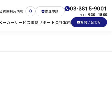
03-3815-9001
る質問
採用情報
修理申請
平日
9:30 - 18:00
メーカー
サービス
事例
サポート
会社案内
お問い合わせ
ート
テクニカルサポート
各種検証機貸出
産業用PC
よくある質問
電源 (Zippy)