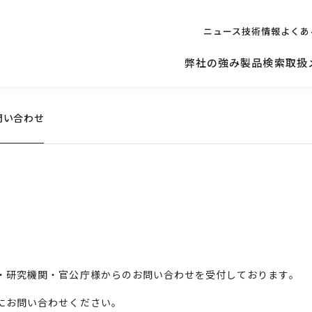
ニュース
技術情報
よくあ
弊社の強み
製品検索
取扱
問い合わせ
キッティング
ご購入を
検討されている方へ
修理サポ
サーバー
修理・交換・
保守の依頼
サーバーマザーボード
・研究機関・官公庁様からのお問い合わせを受付しております。
にお問い合わせください。