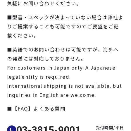
気軽にお問い合わせください。
製品検索
■型番・スペックが決まっていない場合は弊社よ
取扱メーカー
りご提案することも可能ですのでご要望をご記
載ください。
サービス
■英語でのお問い合わせは可能ですが、海外へ
の発送には対応しておりません。
事例
For customers in Japan only. A Japanese
legal entity is required.
サポート
International shipping is not available. but
inquiries in English are welcome.
会社案内
■【FAQ】よくある質問
ニュース
技術情報
受付時間/平日
03-3815-9001