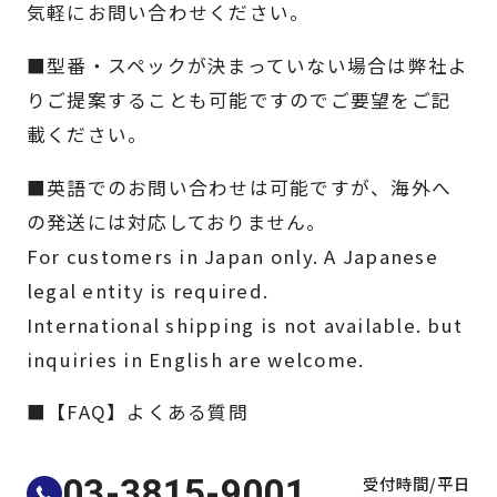
気軽にお問い合わせください。
製品検索
■型番・スペックが決まっていない場合は弊社よ
取扱メーカー
りご提案することも可能ですのでご要望をご記
載ください。
サービス
■英語でのお問い合わせは可能ですが、海外へ
の発送には対応しておりません。
事例
For customers in Japan only. A Japanese
legal entity is required.
サポート
International shipping is not available. but
inquiries in English are welcome.
会社案内
■【FAQ】よくある質問
ニュース
技術情報
受付時間/平日
03-3815-9001