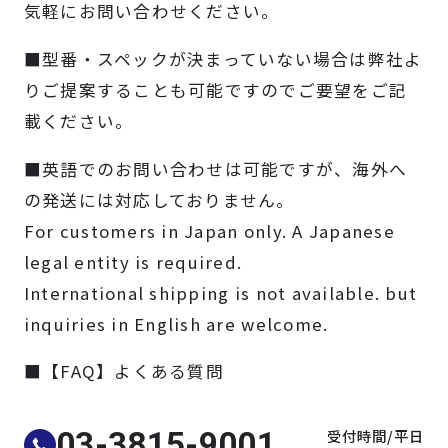
気軽にお問い合わせください。
製品検索
■型番・スペックが決まっていない場合は弊社よ
取扱メーカー
りご提案することも可能ですのでご要望をご記
載ください。
サービス
■英語でのお問い合わせは可能ですが、海外へ
の発送には対応しておりません。
事例
For customers in Japan only. A Japanese
legal entity is required.
サポート
International shipping is not available. but
inquiries in English are welcome.
会社案内
■【FAQ】よくある質問
ニュース
技術情報
受付時間/平日
03-3815-9001