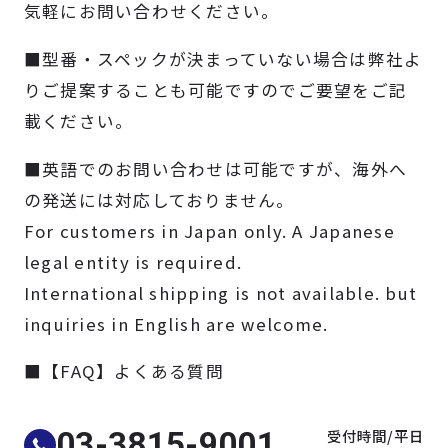
気軽にお問い合わせください。
製品検索
■型番・スペックが決まっていない場合は弊社よ
取扱メーカー
りご提案することも可能ですのでご要望をご記
載ください。
サービス
■英語でのお問い合わせは可能ですが、海外へ
の発送には対応しておりません。
事例
For customers in Japan only. A Japanese
legal entity is required.
サポート
International shipping is not available. but
inquiries in English are welcome.
会社案内
■【FAQ】よくある質問
ニュース
技術情報
受付時間/平日
03-3815-9001