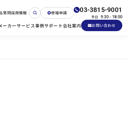
03-3815-9001
る質問
採用情報
修理申請
平日
9:30 - 18:00
メーカー
サービス
事例
サポート
会社案内
お問い合わせ
ート
テクニカルサポート
各種検証機貸出
産業用PC
よくある質問
電源 (Zippy)