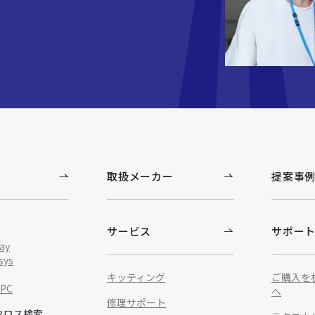
取扱メーカー
提案事
サービス
サポー
ay
sys
キッティング
ご購入を
IPC
へ
修理サポート
クロス検索