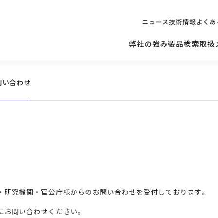
ニュース
技術情報
よくあ
弊社の強み
製品検索
取扱
問い合わせ
キッティング
ご購入を
検討されている方へ
修理サポ
サーバー
修理・交換・
保守の依頼
サーバーマザーボード
・研究機関・官公庁様からのお問い合わせを受付しております。
にお問い合わせください。