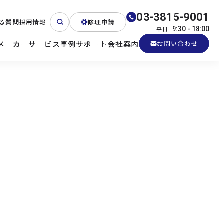
03-3815-9001
る質問
採用情報
修理申請
平日
9:30 - 18:00
メーカー
サービス
事例
サポート
会社案内
お問い合わせ
ート
テクニカルサポート
各種検証機貸出
産業用PC
よくある質問
電源 (Zippy)