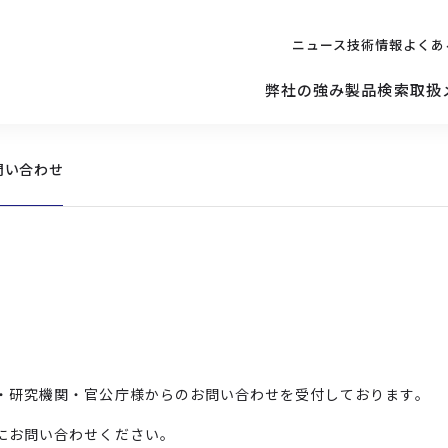
ニュース
技術情報
よくあ
弊社の強み
製品検索
取扱
問い合わせ
キッティング
ご購入を
検討されている方へ
修理サポ
サーバー
修理・交換・
保守の依頼
サーバーマザーボード
・研究機関・官公庁様からのお問い合わせを受付しております。
にお問い合わせください。