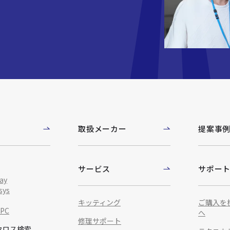
取扱メーカー
提案事
サービス
サポー
ay
sys
キッティング
ご購入を
IPC
へ
修理サポート
クロス検索