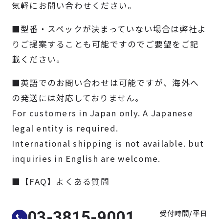
気軽にお問い合わせください。
製品検索
■型番・スペックが決まっていない場合は弊社よ
取扱メーカー
りご提案することも可能ですのでご要望をご記
載ください。
サービス
■英語でのお問い合わせは可能ですが、海外へ
の発送には対応しておりません。
事例
For customers in Japan only. A Japanese
legal entity is required.
サポート
International shipping is not available. but
inquiries in English are welcome.
会社案内
■【FAQ】よくある質問
ニュース
技術情報
受付時間/平日
03-3815-9001