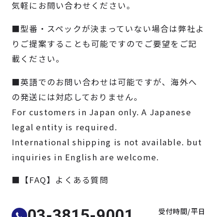
気軽にお問い合わせください。
製品検索
■型番・スペックが決まっていない場合は弊社よ
取扱メーカー
りご提案することも可能ですのでご要望をご記
載ください。
サービス
■英語でのお問い合わせは可能ですが、海外へ
の発送には対応しておりません。
事例
For customers in Japan only. A Japanese
legal entity is required.
サポート
International shipping is not available. but
inquiries in English are welcome.
会社案内
■【FAQ】よくある質問
ニュース
技術情報
受付時間/平日
03-3815-9001