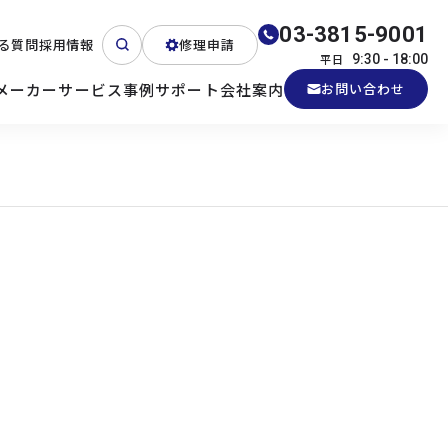
03-3815-9001
る質問
採用情報
修理申請
平日
9:30 - 18:00
メーカー
サービス
事例
サポート
会社案内
お問い合わせ
ート
テクニカルサポート
各種検証機貸出
産業用PC
よくある質問
電源 (Zippy)