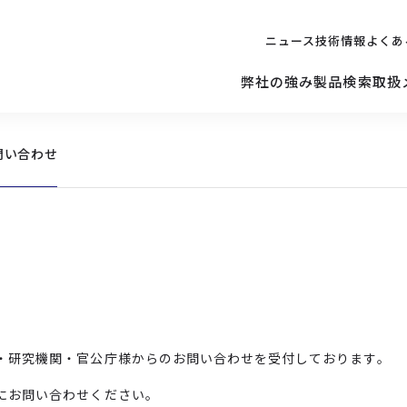
ニュース
技術情報
よくあ
弊社の強み
製品検索
取扱
問い合わせ
キッティング
ご購入を
検討されている方へ
修理サポ
サーバー
修理・交換・
保守の依頼
サーバーマザーボード
・研究機関・官公庁様からのお問い合わせを受付しております。
にお問い合わせください。