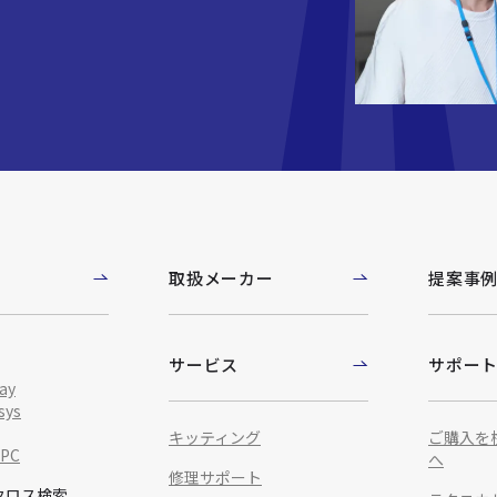
取扱メーカー
提案事
サービス
サポー
ay
sys
キッティング
ご購入を
IPC
へ
修理サポート
クロス検索