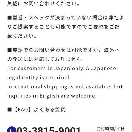
気軽にお問い合わせください。
製品検索
■型番・スペックが決まっていない場合は弊社よ
取扱メーカー
りご提案することも可能ですのでご要望をご記
載ください。
サービス
■英語でのお問い合わせは可能ですが、海外へ
の発送には対応しておりません。
事例
For customers in Japan only. A Japanese
legal entity is required.
サポート
International shipping is not available. but
inquiries in English are welcome.
会社案内
■【FAQ】よくある質問
ニュース
技術情報
受付時間/平日
03-3815-9001