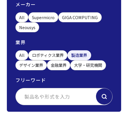
メーカー
製品検索
All
Supermicro
GIGA COMPUTING
取扱メーカー
Neousys
サービス
業界
All
ロボティクス業界
製造業界
事例
デザイン業界
金融業界
大学・研究機関
サポート
フリーワード
会社案内
ニュース
技術情報