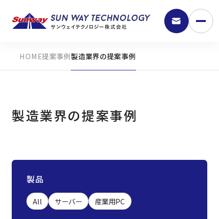
提案事例
製造業界の提案事例
製造業界の提案事例
9:30 - 18:00
製品
弊社の強み
All
サーバー
産業用PC